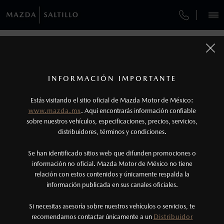
¿CÓMO COMPRAR MI MAZDA?
SERVICIOS Y MANTENIMIENTO
VEHÍCULOS
AUTOS
SUVS
HÍBRIDOS
PICKUPS
ROA
FINANCIAMIENTO
MANTENIMIENTO MAZDA BT-50
COMPÁRTENOS TUS DATOS PARA
AGENDAR UNA PRUEBA DE MANEJO
1
COTIZA TU MAZDA
Todas las imágenes del sitio son meramente ilustrativas.
SERVICIO EXPRESS
Los precios y especificaciones indicados en esta
INFORMACIÓN IMPORTANTE
INFORMACIÓN DE COMPRA
página son al menudeo, sugeridos por el
TUS DATOS:
MAZDA2 SEDÁN
2026
Estás visitando el sitio oficial de Mazda Motor de México:
$301,900
1
GARANTÍA
fabricante, en moneda de los Estados Unidos
DESDE
www.mazda.mx
. Aquí encontrarás información confiable
NOSOTROS
Mexicanos, incluyen: I.V.A., e I.S.A.N., y
sobre nuestros vehículos, especificaciones, precios, servicios,
CITA DE SERVICIO
distribuidores, términos y condiciones.
pueden cambiar sin previo aviso, no incluyen:
tenencias, placas, accesorios, seguro y gastos
SERVICIOS
Se han identificado sitios web que difunden promociones o
administrativos. Mazda de México, se reserva el
información no oficial. Mazda Motor de México no tiene
relación con estos contenidos y únicamente respalda la
derecho de modificar las especificaciones y los
información publicada en sus canales oficiales.
(844)438-0800
precios de sus productos, sin aviso previo al
consumidor.
Si necesitas asesoría sobre nuestros vehículos o servicios, te
AGENDAR CITA
recomendamos contactar únicamente a un
Distribuidor