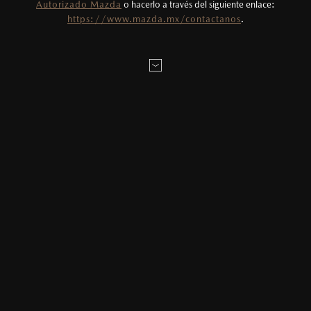
Autorizado Mazda
o hacerlo a través del siguiente enlace:
Todas las imágenes del sitio son meramente
LOCALÍZANOS
https://www.mazda.mx/contactanos
.
ilustrativas.
MAZDA2 HATCHBACK
2026
$331,900
1
DESDE
DATOS DE LA PRUEBA:
MAZDA3 SEDÁN
2026
$403,900
1
DESDE