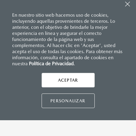
En nuestro sitio web hacemos uso de cookies,
incluyendo aquellas provenientes de terceros. Lo
anterior, con el objetivo de brindarle la mejor
experiencia en línea y asegurar el correcto
Inicio
funcionamiento de la página web y sus
Distribuidores
Mazda Saltillo
Agendar prueba de manejo
complementos. Al hacer clic en 'Aceptar', usted
acepta el uso de todas las cookies. Para obtener más
información, consulta el apartado de cookies en
nuestra
Política de Privacidad
LEGALES
.
ACEPTAR
CONTÁCTANOS
CONTÁCTANOS
PERSONALIZAR
TÉRMINOS Y CONDICIONES
POLÍTICA DE PRIVACIDAD