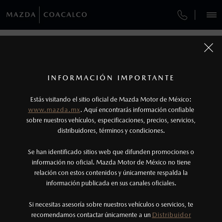
¿CÓMO COMPRAR MI MAZDA?
SERVICIOS Y MANTENIMIENTO
REGRESAR A VEHÍCULOS
VEHÍCULOS
AUTOS
SUVS
HÍBRIDOS
PICKUPS
ROA
FINANCIAMIENTO
MANTENIMIENTO MAZDA BT-50
1
MAZDA BT-50 2026
COTIZA TU MAZDA
Precio exlusivo solo aplica en pago con
SERVICIO EXPRESS
INFORMACIÓN IMPORTANTE
INFORMACIÓN DE COMPRA
Distribuidor.
MAZDA2 SEDÁN
2
2026
Los valores de rendimiento de combustible y
ESPECIFICACIONES
Estás visitando el sitio oficial de Mazda Motor de México:
$301,900
5
GARANTÍA
DESDE
www.mazda.mx
. Aquí encontrarás información confiable
emisiones de CO
se obtuvieron en condiciones
2
NOSOTROS
sobre nuestros vehículos, especificaciones, precios, servicios,
controladas de laboratorio que pueden o no ser
SIGNATURE
distribuidores, términos y condiciones.
COLLISION CENTER COACALCO
reproducibles ni obtenerse en condiciones y
SERVICIOS
Se han identificado sitios web que difunden promociones o
hábitos de manejo convencional, debido a
CITA DE SERVICIO
información no oficial. Mazda Motor de México no tiene
condiciones climatológicas, combustible,
relación con estos contenidos y únicamente respalda la
condiciones topográficas y otros factores.
información publicada en sus canales oficiales.
(55)8000-8500
3
Si necesitas asesoría sobre nuestros vehículos o servicios, te
El Control Dinámico de Estabilidad (DSC) es un
AGENDAR CITA
recomendamos contactar únicamente a un
Distribuidor