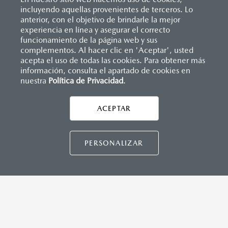
Reflejantes
incluyendo aquellas provenientes de terceros. Lo
SISTEMA DE INFOENTRETENIMIENTO
Sistema antibloqueo para frenos (ABS)
anterior, con el objetivo de brindarle la mejor
Sistema de frenado (freno de servicio y de
Apple CarPlay
™ y Android Auto
™ inalámbrico
experiencia en línea y asegurar el correcto
estacionamiento)
Controles de audio montados al volante
Inicio
funcionamiento de la página web y sus
Distribuidores
Mazda Ravisa México
Vehículos
Sistema desempañante
Pantalla de infoentretenimiento táctil de 9"
Mazda BT-50
complementos. Al hacer clic en 'Aceptar', usted
Sistema limpia y lava parabrisas
Sistema Bluetooth® (manos libres)
acepta el uso de todas las cookies. Para obtener más
Sistema recordatorio de uso de cinturón de seguridad
Sistema de audio premium AM/FM con 8 bocinas
información, consulta el apartado de cookies en
(SBR)
nuestra
Política de Privacidad
LEGALES
.
Sistemas de asientos
Velocímetro
Vidrio laminado, vidrio templado, vidrio plastificado
ACEPTAR
INSTRUMENTOS
CONTÁCTANOS
Botón "Rough mode"
Botón para bloqueo de diferencial trasero
CONTÁCTANOS
PERSONALIZAR
Perilla para cambio de tracción (2H, 4H, 4L)
TÉRMINOS Y CONDICIONES
CAPACIDADES (L)
POLÍTICA DE PRIVACIDAD
Aceite: 7.5
VISITA MAZDA.MX
Tanque de combustible: 76