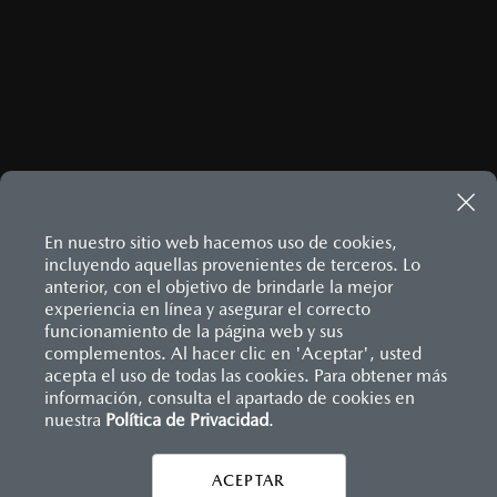
En nuestro sitio web hacemos uso de cookies,
incluyendo aquellas provenientes de terceros. Lo
anterior, con el objetivo de brindarle la mejor
experiencia en línea y asegurar el correcto
Inicio
funcionamiento de la página web y sus
Distribuidores
Mazda Ravisa México
Información de compra
Financiamiento
complementos. Al hacer clic en 'Aceptar', usted
acepta el uso de todas las cookies. Para obtener más
información, consulta el apartado de cookies en
nuestra
Política de Privacidad
LEGALES
.
ACEPTAR
CONTÁCTANOS