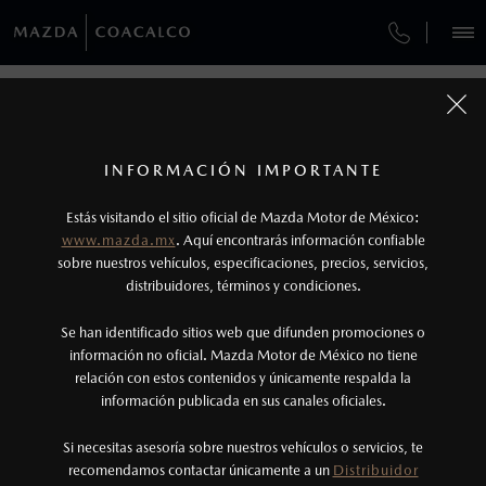
¿CÓMO COMPRAR MI MAZDA?
SERVICIOS Y MANTENIMIENTO
VEHÍCULOS
FINANCIAMIENTO
AUTOS
SUVS
HÍBRIDOS
PICKUPS
ROA
FINANCIAMIENTO
MANTENIMIENTO MAZDA BT-50
1
COTIZA TU MAZDA
Todas las imágenes del sitio son meramente ilustrativas.
SERVICIO EXPRESS
Los precios y especificaciones indicados en esta
INFORMACIÓN IMPORTANTE
FINANCIAMIENTO
INFORMACIÓN DE COMPRA
página son al menudeo, sugeridos por el
MAZDA2 SEDÁN
2026
Estás visitando el sitio oficial de Mazda Motor de México:
$301,900
1
GARANTÍA
fabricante, en moneda de los Estados Unidos
DESDE
www.mazda.mx
. Aquí encontrarás información confiable
NOSOTROS
Mexicanos, incluyen: I.V.A., e I.S.A.N., y
sobre nuestros vehículos, especificaciones, precios, servicios,
distribuidores, términos y condiciones.
COLLISION CENTER COACALCO
pueden cambiar sin previo aviso, no incluyen:
tenencias, placas, accesorios, seguro y gastos
SERVICIOS
Se han identificado sitios web que difunden promociones o
CITA DE SERVICIO
administrativos. Mazda de México, se reserva el
información no oficial. Mazda Motor de México no tiene
relación con estos contenidos y únicamente respalda la
derecho de modificar las especificaciones y los
información publicada en sus canales oficiales.
(55)8000-8500
precios de sus productos, sin aviso previo al
consumidor.
Si necesitas asesoría sobre nuestros vehículos o servicios, te
AGENDAR CITA
recomendamos contactar únicamente a un
Distribuidor