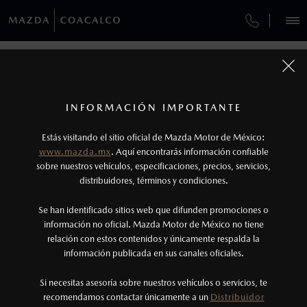
¿CÓMO COMPRAR MI MAZDA?
SERVICIOS Y MANTENIMIENTO
VEHÍCULOS
AUTOS
SUVS
HÍBRIDOS
PICKUPS
ROA
FINANCIAMIENTO
MANTENIMIENTO MAZDA BT-50
COMPÁRTENOS TUS DATOS PARA
AGENDAR UNA CITA CON UN
1
COTIZA TU MAZDA
VENDEDOR
Todas las imágenes del sitio son meramente ilustrativas.
SERVICIO EXPRESS
Los precios y especificaciones indicados en esta
INFORMACIÓN IMPORTANTE
INFORMACIÓN DE COMPRA
página son al menudeo, sugeridos por el
MAZDA2 SEDÁN
2026
Estás visitando el sitio oficial de Mazda Motor de México:
$301,900
1
TUS DATOS:
GARANTÍA
fabricante, en moneda de los Estados Unidos
DESDE
www.mazda.mx
. Aquí encontrarás información confiable
NOSOTROS
Mexicanos, incluyen: I.V.A., e I.S.A.N., y
sobre nuestros vehículos, especificaciones, precios, servicios,
distribuidores, términos y condiciones.
COLLISION CENTER COACALCO
pueden cambiar sin previo aviso, no incluyen:
tenencias, placas, accesorios, seguro y gastos
SERVICIOS
Se han identificado sitios web que difunden promociones o
CITA DE SERVICIO
administrativos. Mazda de México, se reserva el
información no oficial. Mazda Motor de México no tiene
relación con estos contenidos y únicamente respalda la
derecho de modificar las especificaciones y los
información publicada en sus canales oficiales.
(55)8000-8500
precios de sus productos, sin aviso previo al
consumidor.
Si necesitas asesoría sobre nuestros vehículos o servicios, te
AGENDAR CITA
recomendamos contactar únicamente a un
Distribuidor