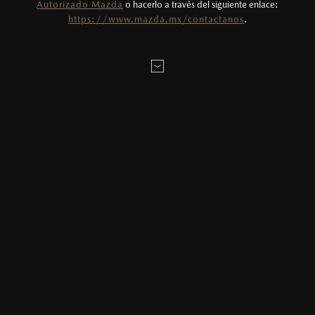
Autorizado Mazda
o hacerlo a través del siguiente enlace:
Todas las imágenes del sitio son meramente
LOCALÍZANOS
https://www.mazda.mx/contactanos
.
ilustrativas.
MAZDA2 HATCHBACK
2026
$331,900
1
DESDE
SOBRE LA CITA:
MAZDA3 SEDÁN
2026
$403,900
1
DESDE
* Campos obligatorios