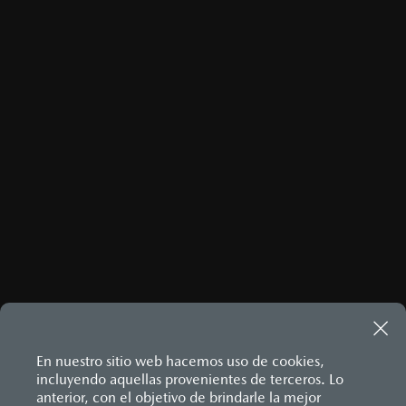
Recibir promociones
He leído y aceptado la
Política de Privacidad
.*
ENVIAR
Este sitio está protegido por reCAPTCHA y aplican las
Políticas
de privacidad
y
Términos del servicio
de Google.
MAZDA3 HATCHBACK
2026
$458,900
1
DESDE
En nuestro sitio web hacemos uso de cookies,
incluyendo aquellas provenientes de terceros. Lo
anterior, con el objetivo de brindarle la mejor