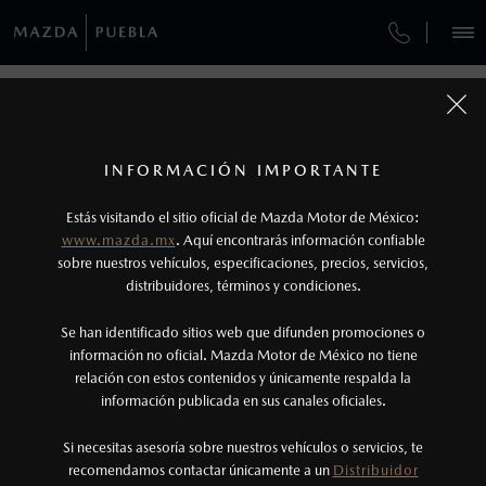
¿CÓMO COMPRAR MI MAZDA?
SERVICIOS Y MANTENIMIENTO
REGRESAR A VEHÍCULOS
VEHÍCULOS
AUTOS
SUVS
HÍBRIDOS
PICKUPS
ROA
FINANCIAMIENTO
MANTENIMIENTO MAZDA BT-50
1
MAZDA CX-50 2027
COTIZA TU MAZDA
SERVICIO EXPRESS
Los valores de rendimiento de combustible y
INFORMACIÓN IMPORTANTE
INFORMACIÓN DE COMPRA
emisiones de CO
se obtuvieron en condiciones
MAZDA2 SEDÁN
2026
2
ESPECIFICACIONES
Estás visitando el sitio oficial de Mazda Motor de México:
$301,900
4
GARANTÍA
controladas de laboratorio que pueden o no ser
DESDE
www.mazda.mx
. Aquí encontrarás información confiable
NOSOTROS
reproducibles ni obtenerse en condiciones y
sobre nuestros vehículos, especificaciones, precios, servicios,
i
GRAND TOURING
CITA DE SERVICIO
distribuidores, términos y condiciones.
hábitos de manejo convencional, debido a
condiciones climatológicas, combustible,
SERVICIOS
Se han identificado sitios web que difunden promociones o
condiciones topográficas y otros factores.
información no oficial. Mazda Motor de México no tiene
relación con estos contenidos y únicamente respalda la
2
información publicada en sus canales oficiales.
NOTICIAS
El Control Dinámico de Estabilidad (DSC) es un
sistema electrónico para ayudar al conductor a
Si necesitas asesoría sobre nuestros vehículos o servicios, te
recomendamos contactar únicamente a un
Distribuidor
mantener el control en condiciones adversas. No
(222)273-4330