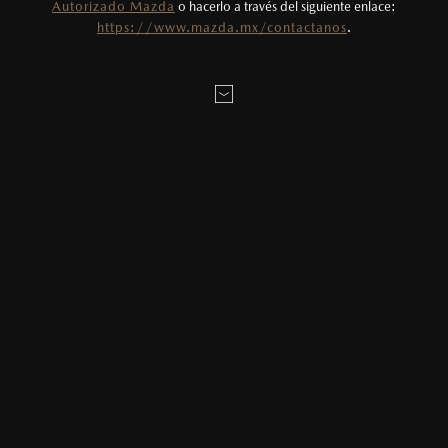
Autorizado Mazda
o hacerlo a través del siguiente enlace:
Todas las imágenes del sitio son meramente
https://www.mazda.mx/contactanos
.
ilustrativas.
AGENDAR CITA
MAZDA2 HATCHBACK
2026
$331,900
1
DESDE
LOCALÍZANOS
SERVICIOS DE MANTENIMIENTO MAZDA
BT-50
Los Servicios de Mantenimiento Programado para Mazda BT-
MAZDA3 SEDÁN
2026
50 deben realizarse cada 10,000 km o cada 12 meses, lo
$403,900
1
DESDE
que ocurra primero. Sin embargo, se permite un margen de