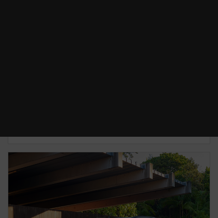
CAMBIO DE ACEITE
Desde $2,700.00 MXN*
Conserva tu Mazda en perfecto estado para que
sigas disfrutando tu camino.
CONOCE MÁS