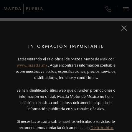
¿CÓMO COMPRAR MI MAZDA?
SERVICIOS Y MANTENIMIENTO
VEHÍCULOS
MANTENIMIENTO MAZDA BT-50
AUTOS
SUVS
HÍBRIDOS
PICKUPS
ROA
FINANCIAMIENTO
MANTENIMIENTO MAZDA BT-50
1
COTIZA TU MAZDA
Todas las imágenes del sitio son meramente ilustrativas.
SERVICIO EXPRESS
Los precios y especificaciones indicados en esta
INFORMACIÓN IMPORTANTE
INFORMACIÓN DE COMPRA
MANTENIMIENTO MAZDA BT-50
página son al menudeo, sugeridos por el
MAZDA2 SEDÁN
2026
Estás visitando el sitio oficial de Mazda Motor de México:
$301,900
1
GARANTÍA
fabricante, en moneda de los Estados Unidos
DESDE
www.mazda.mx
Asegura el máximo rendimiento, seguridad y
. Aquí encontrarás información confiable
NOSOTROS
Mexicanos, incluyen: I.V.A., e I.S.A.N., y
durabilidad de tu pickup con un mantenimiento
sobre nuestros vehículos, especificaciones, precios, servicios,
adecuado. Consulta los intervalos recomendados,
CITA DE SERVICIO
distribuidores, términos y condiciones.
pueden cambiar sin previo aviso, no incluyen:
agenda tu cita de servicio con técnicos especializados y
tenencias, placas, accesorios, seguro y gastos
garantiza un desempeño excepcional en cada trayecto.
SERVICIOS
Se han identificado sitios web que difunden promociones o
administrativos. Mazda de México, se reserva el
información no oficial. Mazda Motor de México no tiene
relación con estos contenidos y únicamente respalda la
derecho de modificar las especificaciones y los
información publicada en sus canales oficiales.
NOTICIAS
precios de sus productos, sin aviso previo al
consumidor.
Si necesitas asesoría sobre nuestros vehículos o servicios, te
recomendamos contactar únicamente a un
Distribuidor
(222)273-4330