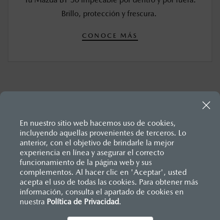
Brillo, protección y frescura.
CONOCE MÁS
En nuestro sitio web hacemos uso de cookies,
incluyendo aquellas provenientes de terceros. Lo
anterior, con el objetivo de brindarle la mejor
experiencia en línea y asegurar el correcto
Inicio
funcionamiento de la página web y sus
Distribuidores
Mazda Puebla
Servicios
Mantenimiento Mazda BT-50
complementos. Al hacer clic en 'Aceptar', usted
acepta el uso de todas las cookies. Para obtener más
información, consulta el apartado de cookies en
nuestra
Política de Privacidad
LEGALES
.