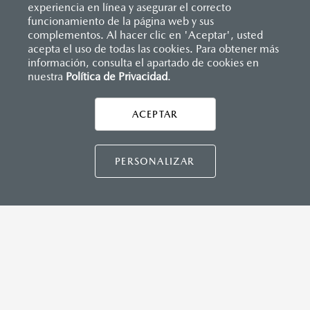
experiencia en línea y asegurar el correcto
Inicio
funcionamiento de la página web y sus
Distribuidores
Mazda Puebla
Agendar cita con vendedor
complementos. Al hacer clic en 'Aceptar', usted
acepta el uso de todas las cookies. Para obtener más
información, consulta el apartado de cookies en
nuestra
Política de Privacidad
LEGALES
.
ACEPTAR
CONTÁCTANOS
CONTÁCTANOS
PERSONALIZAR
CONTACTO
DIRECTO AQUÍ
TÉRMINOS Y CONDICIONES
POLÍTICA DE PRIVACIDAD
VISITA MAZDA.MX
©2026 MAZDA MOTOR DE MÉXICO. TODOS LOS
DERECHOS RESERVADOS.