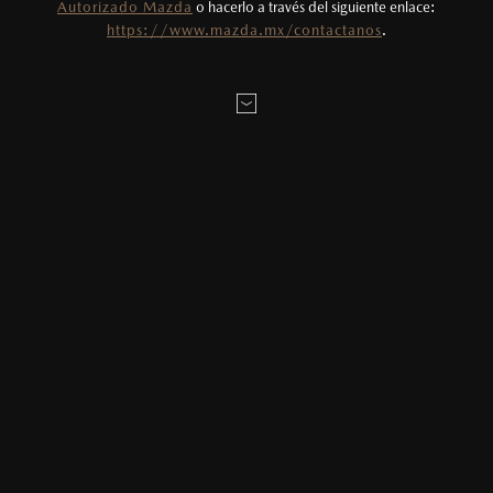
Autorizado Mazda
o hacerlo a través del siguiente enlace:
Todas las imágenes del sitio son meramente
https://www.mazda.mx/contactanos
.
ilustrativas.
AGENDAR CITA
MAZDA2 HATCHBACK
2026
$331,900
1
DESDE
LOCALÍZANOS
SOBRE LA CITA:
MAZDA3 SEDÁN
2026
$403,900
1
DESDE
* Campos obligatorios