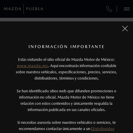
¿CÓMO COMPRAR MI MAZDA?
SERVICIOS Y MANTENIMIENTO
VEHÍCULOS
AUTOS
SUVS
HÍBRIDOS
PICKUPS
ROA
FINANCIAMIENTO
MANTENIMIENTO MAZDA BT-50
COMPÁRTENOS TUS DATOS PARA
AGENDAR UNA CITA CON UN
1
COTIZA TU MAZDA
VENDEDOR
Todas las imágenes del sitio son meramente ilustrativas.
SERVICIO EXPRESS
Los precios y especificaciones indicados en esta
INFORMACIÓN IMPORTANTE
INFORMACIÓN DE COMPRA
página son al menudeo, sugeridos por el
MAZDA2 SEDÁN
2026
Estás visitando el sitio oficial de Mazda Motor de México:
$301,900
1
TUS DATOS:
GARANTÍA
fabricante, en moneda de los Estados Unidos
DESDE
www.mazda.mx
. Aquí encontrarás información confiable
NOSOTROS
Mexicanos, incluyen: I.V.A., e I.S.A.N., y
sobre nuestros vehículos, especificaciones, precios, servicios,
CITA DE SERVICIO
distribuidores, términos y condiciones.
pueden cambiar sin previo aviso, no incluyen:
tenencias, placas, accesorios, seguro y gastos
SERVICIOS
Se han identificado sitios web que difunden promociones o
administrativos. Mazda de México, se reserva el
información no oficial. Mazda Motor de México no tiene
relación con estos contenidos y únicamente respalda la
derecho de modificar las especificaciones y los
información publicada en sus canales oficiales.
NOTICIAS
precios de sus productos, sin aviso previo al
consumidor.
Si necesitas asesoría sobre nuestros vehículos o servicios, te
recomendamos contactar únicamente a un
Distribuidor
(222)273-4330