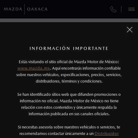
¿CÓMO COMPRAR MI MAZDA?
SERVICIOS Y MANTENIMIENTO
VEHÍCULOS
SERVICIOS Y MANTENIMIENTO
AUTOS
SUVS
HÍBRIDOS
PICKUPS
ROA
FINANCIAMIENTO
MANTENIMIENTO MAZDA BT-50
1
COTIZA TU MAZDA
Todas las imágenes del sitio son meramente ilustrativas.
SERVICIO EXPRESS
No aplica para modelos Mazda MX-5 ni Mazda
SERVICIO Y MANTENIMIENTO
INFORMACIÓN IMPORTANTE
INFORMACIÓN DE COMPRA
MX-RF
MAZDA2 SEDÁN
2026
Estás visitando el sitio oficial de Mazda Motor de México:
$301,900
2
GARANTÍA
DESDE
www.mazda.mx
. Aquí encontrarás información confiable
2
NOSOTROS
Los precios y especificaciones indicados en esta
sobre nuestros vehículos, especificaciones, precios, servicios,
CITA DE SERVICIO
distribuidores, términos y condiciones.
página son al menudeo, sugeridos por el
fabricante, en moneda de los Estados Unidos
SERVICIOS
Se han identificado sitios web que difunden promociones o
Mexicanos, incluyen: I.V.A., e I.S.A.N., y
información no oficial. Mazda Motor de México no tiene
relación con estos contenidos y únicamente respalda la
pueden cambiar sin previo aviso, no incluyen:
información publicada en sus canales oficiales.
(951) 501-0454
tenencias, placas, accesorios, seguro y gastos
administrativos. Mazda de México, se reserva el
Si necesitas asesoría sobre nuestros vehículos o servicios, te
AGENDAR CITA
recomendamos contactar únicamente a un
Distribuidor
derecho de modificar las especificaciones y los