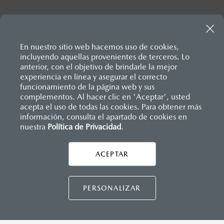
En nuestro sitio web hacemos uso de cookies,
incluyendo aquellas provenientes de terceros. Lo
anterior, con el objetivo de brindarle la mejor
experiencia en línea y asegurar el correcto
Inicio
funcionamiento de la página web y sus
Distribuidores
Mazda Oaxaca
Servicio
Servicios y Mantenimiento
complementos. Al hacer clic en 'Aceptar', usted
acepta el uso de todas las cookies. Para obtener más
información, consulta el apartado de cookies en
nuestra
Política de Privacidad
LEGALES
.
ACEPTAR
CONTÁCTANOS
CONTÁCTANOS
PERSONALIZAR