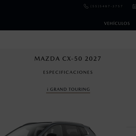
(55)5487-3757
VEHÍCULOS
e y emisiones de CO
se obtuvieron en condiciones controladas d
2
ejo convencional, debido a condiciones climatológicas, combusti
MAZDA CX-50 2027
ESPECIFICACIONES
s un sistema electrónico para ayudar al conductor a mantener el 
omo la velocidad, las condiciones de carretera y el tipo de man
i
GRAND TOURING
ara más detalles.
cuando viajes con niños utiliza los dispositivos de anclaje que se 
en esta página son al menudeo, sugeridos por el fabricante, en m