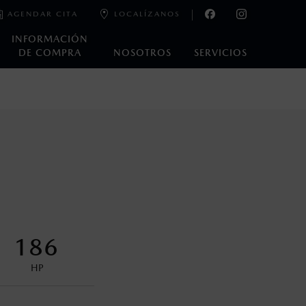
AGENDAR CITA
LOCALÍZANOS
INFORMACIÓN
DE COMPRA
NOSOTROS
SERVICIOS
e laboratorio que pueden o no ser reproducibles ni
ble, condiciones topográficas y otros factores.
control en condiciones adversas. No es un sustituto de las
ejo del conductor pueden afectar la efectividad del DSC. Por
186
encuentran disponibles en el asiento trasero para asegurar la
HP
oneda de los Estados Unidos Mexicanos, incluyen: I.V.A., e