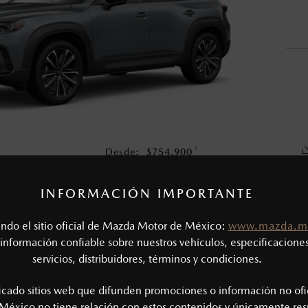
o, no incluyen: tenencias, placas, accesorios, seguro y gastos ad
s de sus productos, sin aviso previo al consumidor.
1
Desde:
$
754,900
COTIZA TU MAZDA
INFORMACIÓN IMPORTANTE
tando el sitio oficial de Mazda Motor de México:
www.mazda.m
CAS MECÁNICAS
información confiable sobre nuestros vehículos, especificaciones
servicios, distribuidores, términos y condiciones.
Tipo de motor: 2.5L SKYACTIV®-G
SIÓN
Potencia (hp @ rpm): 186 @ 6,000
ficado sitios web que difunden promociones o información no ofi
Torque (lb-ft @ rpm): 186 @ 4,000
México no tiene relación con estos contenidos y únicamente res