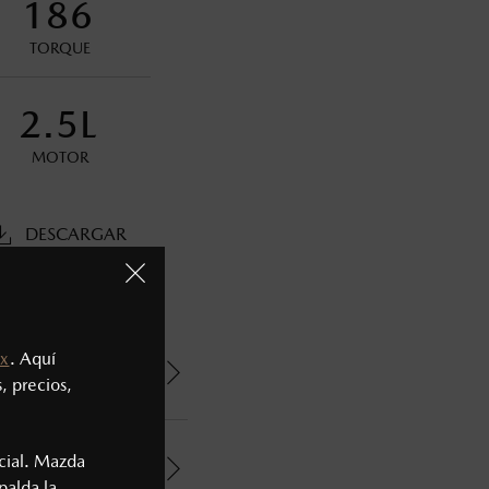
186
ministrativos. Mazda de México, se reserva el derecho de
TORQUE
2.5L
MOTOR
DESCARGAR
x
. Aquí
, precios,
cial. Mazda
palda la