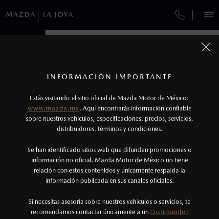
¿CÓMO COMPRAR MI MAZDA?
SERVICIOS Y MANTENIMIENTO
VEHÍCULOS
AUTOS
AUTOS
SUVS
SUVS
HÍBRIDOS
HÍBRIDOS
PICKUPS
PICKUPS
ROA
ROA
FINANCIAMIENTO
MANTENIMIENTO MAZDA BT-50
1
COTIZA TU MAZDA
Todas las imágenes del sitio son meramente ilustrativas.
SERVICIO EXPRESS
Los precios y especificaciones indicados en esta
INFORMACIÓN IMPORTANTE
INFORMACIÓN DE COMPRA
página son al menudeo, sugeridos por el
MAZDA2 SEDÁN
MAZDA2 SEDÁN
2026
2026
Estás visitando el sitio oficial de Mazda Motor de México:
$301,900
$301,900
1
1
GARANTÍA
fabricante, en moneda de los Estados Unidos
DESDE
DESDE
www.mazda.mx
. Aquí encontrarás información confiable
NOSOTROS
Mexicanos, incluyen: I.V.A., e I.S.A.N., y
sobre nuestros vehículos, especificaciones, precios, servicios,
distribuidores, términos y condiciones.
COLLISION CENTER RAL
pueden cambiar sin previo aviso, no incluyen:
tenencias, placas, accesorios, seguro y gastos
SERVICIOS
Se han identificado sitios web que difunden promociones o
CITA DE SERVICIO
administrativos. Mazda de México, se reserva el
información no oficial. Mazda Motor de México no tiene
relación con estos contenidos y únicamente respalda la
derecho de modificar las especificaciones y los
información publicada en sus canales oficiales.
(55)5487-3757
precios de sus productos, sin aviso previo al
consumidor.
Si necesitas asesoría sobre nuestros vehículos o servicios, te
AGENDAR CITA
recomendamos contactar únicamente a un
Distribuidor