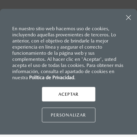
En nuestro sitio web hacemos uso de cookies,
incluyendo aquellas provenientes de terceros. Lo
anterior, con el objetivo de brindarle la mejor
experiencia en línea y asegurar el correcto
Inicio
funcionamiento de la página web y sus
Distribuidores
Mazda Durango
Servicios
Servicios y Mantenimiento
complementos. Al hacer clic en 'Aceptar', usted
acepta el uso de todas las cookies. Para obtener más
información, consulta el apartado de cookies en
nuestra
Política de Privacidad
LEGALES
.
ACEPTAR
CONTÁCTANOS
CONTÁCTANOS
PERSONALIZAR