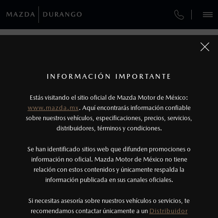
¿CÓMO COMPRAR MI MAZDA?
SERVICIOS Y MANTENIMIENTO
VEHÍCULOS
SERVICIOS Y MANTENIMIENTO
AUTOS
SUVS
HÍBRIDOS
PICKUPS
ROA
FINANCIAMIENTO
MANTENIMIENTO MAZDA BT-50
1
COTIZA TU MAZDA
Todas las imágenes del sitio son meramente ilustrativas.
SERVICIO EXPRESS
No aplica para modelos Mazda MX-5 ni Mazda
SERVICIOS Y MANTENIMIENTO
INFORMACIÓN IMPORTANTE
INFORMACIÓN DE COMPRA
MX-RF
MAZDA2 SEDÁN
2026
Estás visitando el sitio oficial de Mazda Motor de México:
$301,900
2
GARANTÍA
DESDE
www.mazda.mx
. Aquí encontrarás información confiable
2
NOSOTROS
Los precios y especificaciones indicados en esta
sobre nuestros vehículos, especificaciones, precios, servicios,
CITA DE SERVICIO
distribuidores, términos y condiciones.
página son al menudeo, sugeridos por el
fabricante, en moneda de los Estados Unidos
SERVICIOS
Se han identificado sitios web que difunden promociones o
Mexicanos, incluyen: I.V.A., e I.S.A.N., y
información no oficial. Mazda Motor de México no tiene
relación con estos contenidos y únicamente respalda la
pueden cambiar sin previo aviso, no incluyen:
información publicada en sus canales oficiales.
NOTICIAS
tenencias, placas, accesorios, seguro y gastos
administrativos. Mazda de México, se reserva el
Si necesitas asesoría sobre nuestros vehículos o servicios, te
recomendamos contactar únicamente a un
Distribuidor
derecho de modificar las especificaciones y los
(618)150-2500