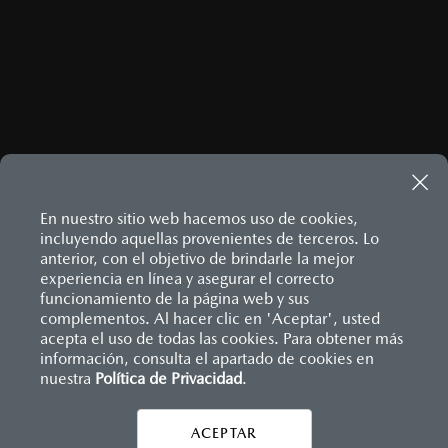
En nuestro sitio web hacemos uso de cookies,
incluyendo aquellas provenientes de terceros. Lo
anterior, con el objetivo de brindarle la mejor
experiencia en línea y asegurar el correcto
Inicio
funcionamiento de la página web y sus
Distribuidores
Mazda Durango
Información de compra
Financiamiento
complementos. Al hacer clic en 'Aceptar', usted
acepta el uso de todas las cookies. Para obtener más
información, consulta el apartado de cookies en
nuestra
Política de Privacidad
LEGALES
.
ACEPTAR
CONTÁCTANOS