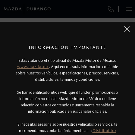
¿CÓMO COMPRAR MI MAZDA?
SERVICIOS Y MANTENIMIENTO
VEHÍCULOS
FINANCIAMIENTO
AUTOS
SUVS
HÍBRIDOS
PICKUPS
ROA
FINANCIAMIENTO
MANTENIMIENTO MAZDA BT-50
1
COTIZA TU MAZDA
Todas las imágenes del sitio son meramente ilustrativas.
SERVICIO EXPRESS
Los precios y especificaciones indicados en esta
INFORMACIÓN IMPORTANTE
FINANCIAMIENTO
INFORMACIÓN DE COMPRA
página son al menudeo, sugeridos por el
MAZDA2 SEDÁN
2026
Estás visitando el sitio oficial de Mazda Motor de México:
$301,900
1
GARANTÍA
fabricante, en moneda de los Estados Unidos
DESDE
www.mazda.mx
. Aquí encontrarás información confiable
NOSOTROS
Mexicanos, incluyen: I.V.A., e I.S.A.N., y
sobre nuestros vehículos, especificaciones, precios, servicios,
CITA DE SERVICIO
distribuidores, términos y condiciones.
pueden cambiar sin previo aviso, no incluyen:
tenencias, placas, accesorios, seguro y gastos
SERVICIOS
Se han identificado sitios web que difunden promociones o
administrativos. Mazda de México, se reserva el
información no oficial. Mazda Motor de México no tiene
relación con estos contenidos y únicamente respalda la
derecho de modificar las especificaciones y los
información publicada en sus canales oficiales.
NOTICIAS
precios de sus productos, sin aviso previo al
consumidor.
Si necesitas asesoría sobre nuestros vehículos o servicios, te
recomendamos contactar únicamente a un
Distribuidor
(618)150-2500