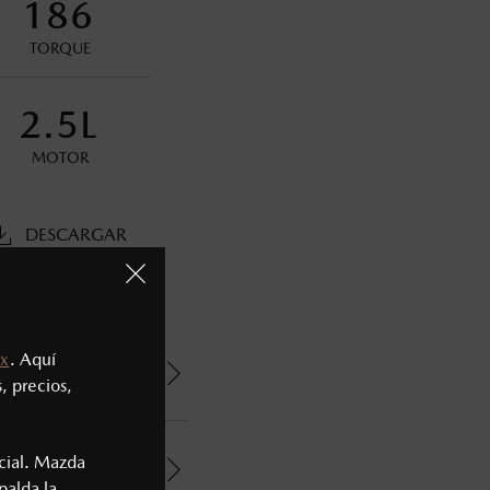
186
ministrativos. Mazda de México, se reserva el derecho de
TORQUE
2.5L
MOTOR
DESCARGAR
x
. Aquí
, precios,
cial. Mazda
palda la