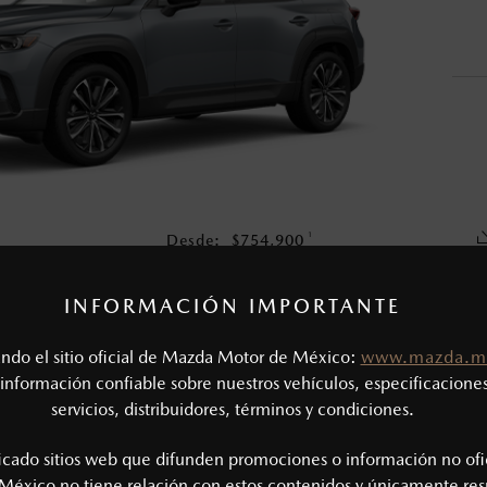
o, no incluyen: tenencias, placas, accesorios, seguro y gastos ad
s de sus productos, sin aviso previo al consumidor.
1
Desde:
$
754,900
COTIZA TU MAZDA
INFORMACIÓN IMPORTANTE
tando el sitio oficial de Mazda Motor de México:
www.mazda.m
CAS MECÁNICAS
información confiable sobre nuestros vehículos, especificaciones
servicios, distribuidores, términos y condiciones.
Tipo de motor: 2.5L SKYACTIV®-G
SIÓN
Potencia (hp @ rpm): 186 @ 6,000
ficado sitios web que difunden promociones o información no ofi
Torque (lb-ft @ rpm): 186 @ 4,000
México no tiene relación con estos contenidos y únicamente res