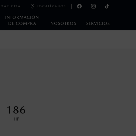
DAR CITA
LOCALÍZANOS
INFORMACIÓN
DE COMPRA
NOSOTROS
SERVICIOS
e laboratorio que pueden o no ser reproducibles ni
ble, condiciones topográficas y otros factores.
control en condiciones adversas. No es un sustituto de las
ejo del conductor pueden afectar la efectividad del DSC. Por
186
encuentran disponibles en el asiento trasero para asegurar la
HP
oneda de los Estados Unidos Mexicanos, incluyen: I.V.A., e