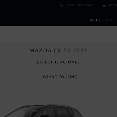
(229)388-0000
AGEN
VEHÍCULOS
e y emisiones de CO
se obtuvieron en condiciones controladas d
2
ejo convencional, debido a condiciones climatológicas, combusti
MAZDA CX-50 2027
ESPECIFICACIONES
s un sistema electrónico para ayudar al conductor a mantener el 
omo la velocidad, las condiciones de carretera y el tipo de man
i
GRAND TOURING
ara más detalles.
cuando viajes con niños utiliza los dispositivos de anclaje que se 
en esta página son al menudeo, sugeridos por el fabricante, en m