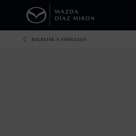
REGRESAR A VEHÍCULOS
1
Los valores de rendimiento de combustibl
obtenerse en condiciones y hábitos de man
2
El Control Dinámico de Estabilidad (DSC) e
prácticas de conducción segura. Factores c
favor, consulta el manual del propietario p
3
Utiliza siempre el cinturón de seguridad y 
silla.
4
Los precios y especificaciones indicados 