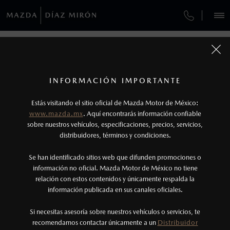
¿CÓMO COMPRAR MI MAZDA?
SERVICIOS Y MANTENIMIENTO
VEHÍCULOS
GARANTÍA
AUTOS
SUVS
HÍBRIDOS
PICKUPS
ROA
FINANCIAMIENTO
MANTENIMIENTO MAZDA BT-50
1
COTIZA TU MAZDA
Todas las imágenes del sitio son meramente ilustrativas.
SERVICIO EXPRESS
Lo que ocurra primero.
INFORMACIÓN IMPORTANTE
GARANTÍAS MAZDA
INFORMACIÓN DE COMPRA
MAZDA2 SEDÁN
2026
2
Estás visitando el sitio oficial de Mazda Motor de México:
$301,900
6
GARANTÍA
Robo de lunas: Programa válido únicamente
DESDE
www.mazda.mx
. Aquí encontrarás información confiable
NOSOTROS
para vehículos vendidos dentro del territorio
sobre nuestros vehículos, especificaciones, precios, servicios,
CITA DE SERVICIO
distribuidores, términos y condiciones.
nacional.
SERVICIOS
Se han identificado sitios web que difunden promociones o
3
Lo que ocurra primero.
información no oficial. Mazda Motor de México no tiene
relación con estos contenidos y únicamente respalda la
La vigencia de la Garantía Extendida comienza
información publicada en sus canales oficiales.
(229)388-0000
una vez que la Garantía de Fábrica del vehículo
haya vencido, es decir, después de los primeros
Si necesitas asesoría sobre nuestros vehículos o servicios, te
AGENDAR CITA
recomendamos contactar únicamente a un
Distribuidor
36 meses o los 60,000 km.