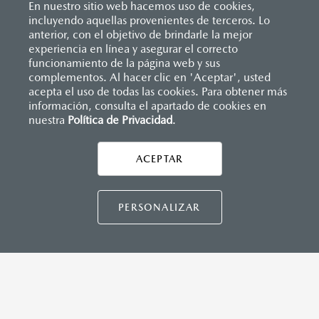
En nuestro sitio web hacemos uso de cookies,
incluyendo aquellas provenientes de terceros. Lo
anterior, con el objetivo de brindarle la mejor
experiencia en línea y asegurar el correcto
Inicio
funcionamiento de la página web y sus
Distribuidores
Mazda Díaz Mirón
Servicios
Garantía
complementos. Al hacer clic en 'Aceptar', usted
acepta el uso de todas las cookies. Para obtener más
información, consulta el apartado de cookies en
nuestra
Política de Privacidad
LEGALES
.
ACEPTAR
CONTÁCTANOS
CONTÁCTANOS
PERSONALIZAR
TÉRMINOS Y CONDICIONES
POLÍTICA DE PRIVACIDAD
VISITA MAZDA.MX