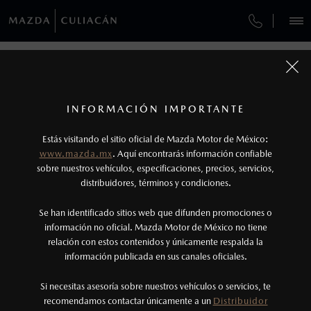
¿CÓMO COMPRAR MI MAZDA?
SERVICIOS Y MANTENIMIENTO
REGRESAR A VEHÍCULOS
VEHÍCULOS
AUTOS
SUVS
HÍBRIDOS
PICKUPS
ROA
FINANCIAMIENTO
MANTENIMIENTO MAZDA BT-50
1
MAZDA2 SEDÁN 2026
COTIZA TU MAZDA
Todas las imágenes del sitio son meramente ilustrativas.
SERVICIO EXPRESS
Los valores de rendimiento de combustible y
INFORMACIÓN IMPORTANTE
INFORMACIÓN DE COMPRA
emisiones de CO
se obtuvieron en condiciones
MAZDA2 SEDÁN
2026
2
ESPECIFICACIONES
Estás visitando el sitio oficial de Mazda Motor de México:
$301,900
8
GARANTÍA
controladas de laboratorio que pueden o no ser
DESDE
www.mazda.mx
. Aquí encontrarás información confiable
NOSOTROS
reproducibles ni obtenerse en condiciones y
sobre nuestros vehículos, especificaciones, precios, servicios,
i
CITA DE SERVICIO
distribuidores, términos y condiciones.
hábitos de manejo convencional, debido a
condiciones climatológicas, combustible,
SERVICIOS
Se han identificado sitios web que difunden promociones o
condiciones topográficas y otros factores.
información no oficial. Mazda Motor de México no tiene
relación con estos contenidos y únicamente respalda la
2
información publicada en sus canales oficiales.
(667)758-8855
®
Bluetooth
es una marca registrada de Bluetooth
Sig, Inc. Todos los derechos reservados. Este
Si necesitas asesoría sobre nuestros vehículos o servicios, te
AGENDAR CITA
recomendamos contactar únicamente a un
Distribuidor
sistema funciona con ciertos dispositivos