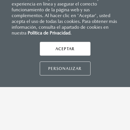
(SBR)
experiencia en línea y asegurar el correcto
Sistemas de asientos
Inicio
funcionamiento de la página web y sus
Distribuidores
Mazda Culiacán
Vehículos
Mazda2 Sedán
Velocímetro
complementos. Al hacer clic en 'Aceptar', usted
Vidrio laminado, vidrio templado, vidrio plastificado
acepta el uso de todas las cookies. Para obtener más
INSTRUMENTOS
información, consulta el apartado de cookies en
Botón modo sport (TA)
nuestra
Política de Privacidad
LEGALES
.
Computadora de viaje
ACEPTAR
CONTÁCTANOS
DIMENSIONES INTERIORES (MM)
CONTÁCTANOS
Espacio para cabeza, delantero/trasero: 984/945
PERSONALIZAR
CONTACTO
Espacio para caderas, delantero/trasero: 1,322/1,212
DIRECTO AQUÍ
Espacio para hombros, delantero/trasero: 1,352/1,272
Espacio para piernas, delantero/trasero: 1,063/881
TÉRMINOS Y CONDICIONES
POLÍTICA DE PRIVACIDAD
VISITA MAZDA.MX
CAPACIDADES (L)
Aceite: 3.9
©2026 MAZDA MOTOR DE MÉXICO. TODOS LOS
Tanque de combustible: 44
DERECHOS RESERVADOS.
Volumen de carga: