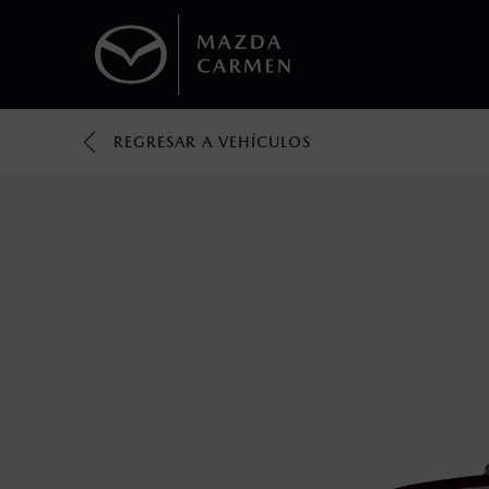
REGRESAR A VEHÍCULOS
1
Todas las imágenes del sitio son meramente ilustrativas.
Los valores de rendimiento de combustibl
obtenerse en condiciones y hábitos de man
2
El Control Dinámico de Estabilidad (DSC) e
prácticas de conducción segura. Factores c
favor, consulta el manual del propietario p
3
Utiliza siempre el cinturón de seguridad y 
silla.
4
Lo que ocurra primero.