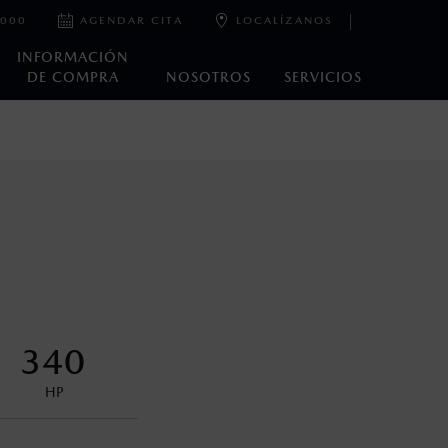
2000
AGENDAR CITA
LOCALÍZANOS
INFORMACIÓN
DE COMPRA
NOSOTROS
SERVICIOS
e laboratorio que pueden o no ser reproducibles ni
ble, condiciones topográficas y otros factores.
control en condiciones adversas. No es un sustituto de las
ejo del conductor pueden afectar la efectividad del DSC. Por
340
encuentran disponibles en el asiento trasero para asegurar la
HP