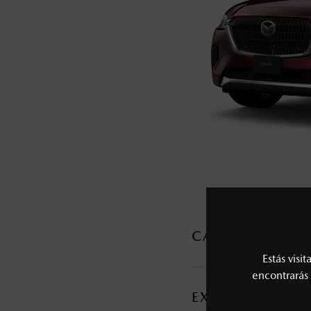
5
Lo que ocurra primero.
La vigencia de la Garantía Extendida comie
6
Los precios y especificaciones indicados 
I.S.A.N., y pueden cambiar sin previo avis
modificar las especificaciones y los precio
Todas las imágenes del sitio son meramente ilustrativas.
CARACTERÍSTI
Estás visi
MOTOR Y TRANSMI
encontrarás 
EXTERIOR