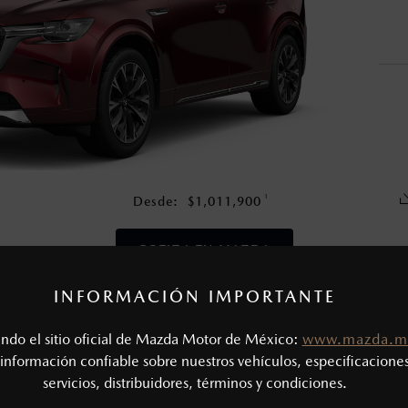
nza una vez que la garantía original del vehículo haya vencido, e
en esta página son al menudeo, sugeridos por el fabricante, en m
o, no incluyen: tenencias, placas, accesorios, seguro y gastos ad
s de sus productos, sin aviso previo al consumidor.
1
Desde:
$
1,011,900
COTIZA TU MAZDA
INFORMACIÓN IMPORTANTE
CAS MECÁNICAS
tando el sitio oficial de Mazda Motor de México:
www.mazda.m
Tipo de motor: 3.3L Turbo e-SKYACTIV®-G
SIÓN
información confiable sobre nuestros vehículos, especificaciones
Potencia (hp @ rpm): 340 @ 5,000 - 6,000
servicios, distribuidores, términos y condiciones.
Torque (lb-ft @ rpm): 369 @ 2,000 - 4,500