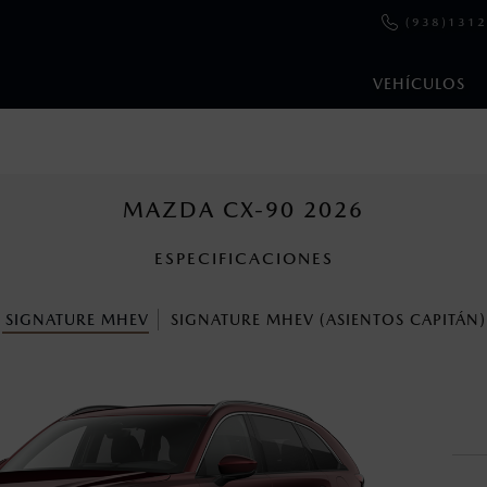
(938)131
VEHÍCULOS
e y emisiones de CO
se obtuvieron en condiciones controladas d
2
ejo convencional, debido a condiciones climatológicas, combusti
MAZDA CX-90 2026
ESPECIFICACIONES
s un sistema electrónico para ayudar al conductor a mantener el 
omo la velocidad, las condiciones de carretera y el tipo de man
SIGNATURE MHEV
SIGNATURE MHEV (ASIENTOS CAPITÁN)
ara más detalles.
cuando viajes con niños utiliza los dispositivos de anclaje que se 