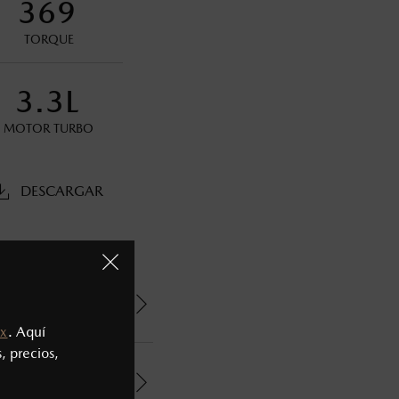
369
TORQUE
s decir, a partir de los primeros 36 meses o 60,000 km.
3.3L
oneda de los Estados Unidos Mexicanos, incluyen: I.V.A., e
MOTOR TURBO
ministrativos. Mazda de México, se reserva el derecho de
DESCARGAR
x
. Aquí
, precios,