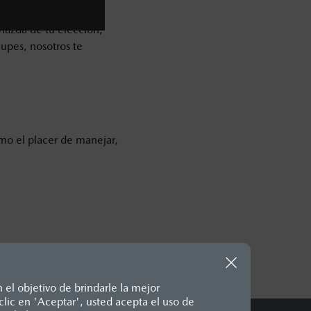
 Mazda de tu elección,
cupes, nosotros te
imo el placer de manejar,
 el objetivo de brindarle la mejor
lic en 'Aceptar', usted acepta el uso de
te, en moneda de los Estados