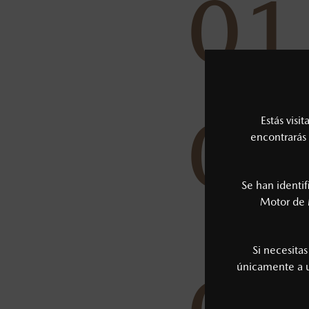
01
02
Estás visi
encontrarás 
Se han identi
Motor de 
Si necesita
únicamente a