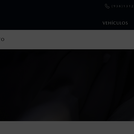
(938)131
VEHÍCULOS
TO
en esta página son al menudeo, sugeridos por el fabricante, en m
o, no incluyen: tenencias, placas, accesorios, seguro y gastos ad
s de sus productos, sin aviso previo al consumidor.