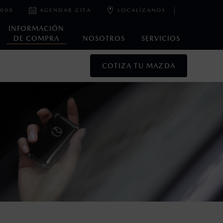
2000
AGENDAR CITA
LOCALÍZANOS
INFORMACIÓN
DE COMPRA
NOSOTROS
SERVICIOS
COTIZA TU MAZDA
oneda de los Estados Unidos Mexicanos, incluyen: I.V.A., e
ministrativos. Mazda de México, se reserva el derecho de