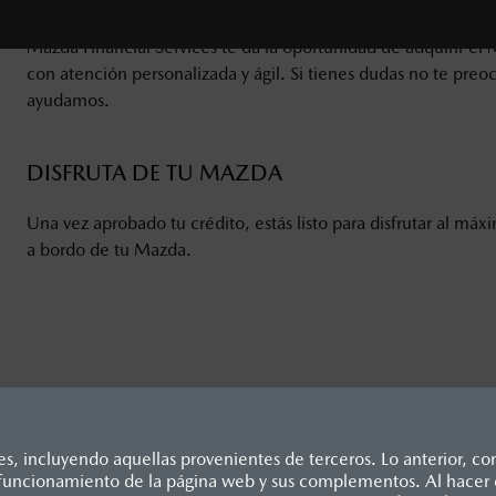
Mazda Financial Services
te da la oportunidad de adquirir el
con atención personalizada y ágil. Si tienes dudas no te preo
ayudamos.
DISFRUTA DE TU MAZDA
Una vez aprobado tu crédito, estás listo para disfrutar al máx
a bordo de tu Mazda.
, incluyendo aquellas provenientes de terceros. Lo anterior, con
o funcionamiento de la página web y sus complementos. Al hacer c
dicados en esta página son al menudeo, sugeridos por el fabrican