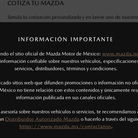
COTIZA TU MAZDA
Simula tu cotización personalizada y en breve uno de nuestro
SOLICITAR UNA COTIZACIÓN
INFORMACIÓN IMPORTANTE
tando el sitio oficial de Mazda Motor de México:
www.mazda.m
AGENDA UNA CITA CON NOSOTROS Y 
información confiable sobre nuestros vehículos, especificaciones
DE MANEJO
servicios, distribuidores, términos y condiciones.
Agenda una cita con nosotros para obtener más información 
ficado sitios web que difunden promociones o información no ofi
vehículos y ven a manejar tu nuevo Mazda.
México no tiene relación con estos contenidos y únicamente res
información publicada en sus canales oficiales.
AGENDAR PRUEBA DE MANEJO
s asesoría sobre nuestros vehículos o servicios, te recomendamos 
 un
Distribuidor Autorizado Mazda
o hacerlo a través del sigu
https://www.mazda.mx/contactanos
.
REALIZA TU SOLICITUD DE CRÉDITO CON M
SERVICES