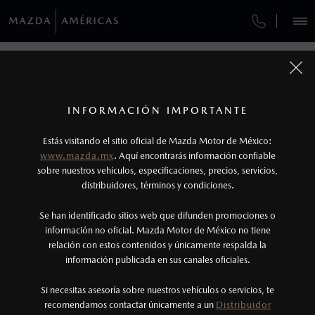
¿CÓMO COMPRAR MI MAZDA?
SERVICIOS Y MANTENIMIENTO
REGRESAR A VEHÍCULOS
VEHÍCULOS
AUTOS
SUVS
HÍBRIDOS
PICKUPS
ROA
FINANCIAMIENTO
MANTENIMIENTO MAZDA BT-50
1
MAZDA3 HATCHBACK 2026
COTIZA TU MAZDA
Todas las imágenes del sitio son meramente ilustrativas.
SERVICIO EXPRESS
Los valores de rendimiento de combustible y
INFORMACIÓN IMPORTANTE
INFORMACIÓN DE COMPRA
emisiones de CO
se obtuvieron en condiciones
MAZDA2 SEDÁN
2026
2
ESPECIFICACIONES
Estás visitando el sitio oficial de Mazda Motor de México:
$301,900
7
GARANTÍA
controladas de laboratorio que pueden o no ser
DESDE
www.mazda.mx
. Aquí encontrarás información confiable
NOSOTROS
reproducibles ni obtenerse en condiciones y
sobre nuestros vehículos, especificaciones, precios, servicios,
i
SPORT
distribuidores, términos y condiciones.
COLLISION CENTER GUADALAJARA
hábitos de manejo convencional, debido a
condiciones climatológicas, combustible,
SERVICIOS
Se han identificado sitios web que difunden promociones o
COLLISION CENTER GUADALAJARA NORTE
condiciones topográficas y otros factores.
información no oficial. Mazda Motor de México no tiene
relación con estos contenidos y únicamente respalda la
2
información publicada en sus canales oficiales.
CITA DE SERVICIO
(33)1818-3333
®
Bluetooth
es una marca registrada de Bluetooth
Sig, Inc. Todos los derechos reservados. Este
Si necesitas asesoría sobre nuestros vehículos o servicios, te
AGENDAR CITA
recomendamos contactar únicamente a un
Distribuidor
sistema funciona con ciertos dispositivos