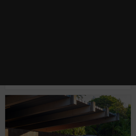
CAMBIO DE ACEITE
Desde $2,700.00 MXN*
Conserva tu Mazda en perfecto estado para que
sigas disfrutando tu camino.
CONOCE MÁS