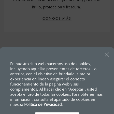
Brillo, protección y frescura.
CONOCE MÁS
En nuestro sitio web hacemos uso de cookies,
incluyendo aquellas provenientes de terceros. Lo
anterior, con el objetivo de brindarle la mejor
experiencia en línea y asegurar el correcto
Inicio
funcionamiento de la página web y sus
Distribuidores
Mazda Américas
Servicios
Mantenimiento Mazda BT-50
complementos. Al hacer clic en 'Aceptar', usted
acepta el uso de todas las cookies. Para obtener más
información, consulta el apartado de cookies en
nuestra
Política de Privacidad
LEGALES
.