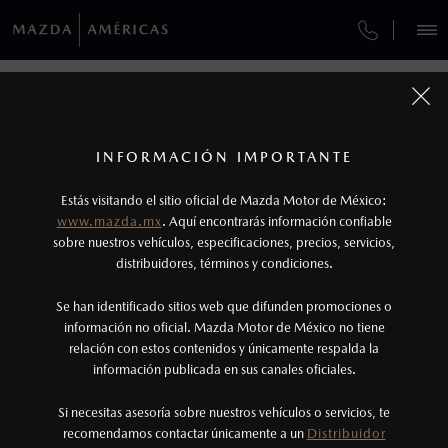
¿CÓMO COMPRAR MI MAZDA?
SERVICIOS Y MANTENIMIENTO
VEHÍCULOS
MANTENIMIENTO MAZDA BT-50
AUTOS
SUVS
HÍBRIDOS
PICKUPS
ROA
FINANCIAMIENTO
MANTENIMIENTO MAZDA BT-50
1
COTIZA TU MAZDA
Todas las imágenes del sitio son meramente ilustrativas.
SERVICIO EXPRESS
Los precios y especificaciones indicados en esta
INFORMACIÓN IMPORTANTE
INFORMACIÓN DE COMPRA
MANTENIMIENTO MAZDA BT-50
página son al menudeo, sugeridos por el
MAZDA2 SEDÁN
2026
Estás visitando el sitio oficial de Mazda Motor de México:
$301,900
1
GARANTÍA
fabricante, en moneda de los Estados Unidos
DESDE
www.mazda.mx
Asegura el máximo rendimiento, seguridad y
. Aquí encontrarás información confiable
NOSOTROS
Mexicanos, incluyen: I.V.A., e I.S.A.N., y
durabilidad de tu pickup con un mantenimiento
sobre nuestros vehículos, especificaciones, precios, servicios,
adecuado. Consulta los intervalos recomendados,
distribuidores, términos y condiciones.
COLLISION CENTER GUADALAJARA
pueden cambiar sin previo aviso, no incluyen:
agenda tu cita de servicio con técnicos especializados y
tenencias, placas, accesorios, seguro y gastos
garantiza un desempeño excepcional en cada trayecto.
SERVICIOS
Se han identificado sitios web que difunden promociones o
COLLISION CENTER GUADALAJARA NORTE
administrativos. Mazda de México, se reserva el
información no oficial. Mazda Motor de México no tiene
relación con estos contenidos y únicamente respalda la
derecho de modificar las especificaciones y los
información publicada en sus canales oficiales.
CITA DE SERVICIO
(33)1818-3333
precios de sus productos, sin aviso previo al
consumidor.
Si necesitas asesoría sobre nuestros vehículos o servicios, te
AGENDAR CITA
recomendamos contactar únicamente a un
Distribuidor