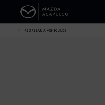
REGRESAR A VEHÍCULOS
1
Todas las imágenes del sitio son meramente ilustrativas.
Los valores de rendimiento de combustibl
obtenerse en condiciones y hábitos de man
2
Utiliza siempre el cinturón de seguridad y 
silla.
3
Lo que ocurra primero.
4
Lo que ocurra primero.
La vigencia de la Garantía Extendida comie