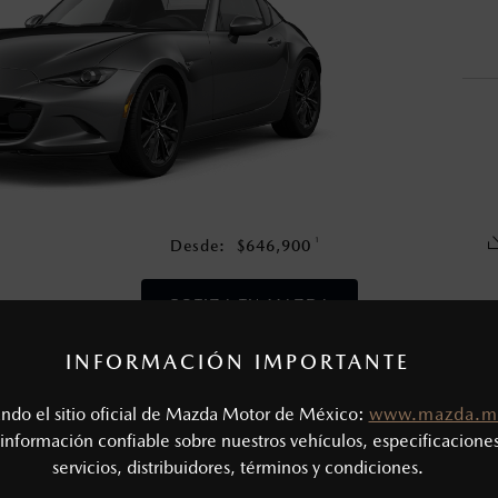
en esta página son al menudeo, sugeridos por el fabricante, en m
o, no incluyen: tenencias, placas, accesorios, seguro y gastos ad
s de sus productos, sin aviso previo al consumidor.
1
Desde:
$
646,900
COTIZA TU MAZDA
INFORMACIÓN IMPORTANTE
CAS MECÁNICAS
tando el sitio oficial de Mazda Motor de México:
www.mazda.m
Tipo de motor: 2.0L SKYACTIV® - G
SIÓN
información confiable sobre nuestros vehículos, especificaciones
Potencia (hp @ rpm): 181 @ 7,000
servicios, distribuidores, términos y condiciones.
Torque (lb-ft @ rpm): 151 @ 4,000