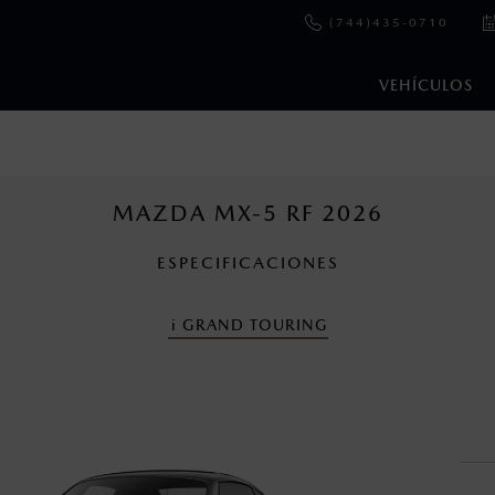
(744)435-0710
VEHÍCULOS
e y emisiones de CO
se obtuvieron en condiciones controladas d
2
ejo convencional, debido a condiciones climatológicas, combusti
MAZDA MX-5 RF 2026
ESPECIFICACIONES
cuando viajes con niños utiliza los dispositivos de anclaje que se 
i
GRAND TOURING
nza una vez que la garantía original del vehículo haya vencido, e