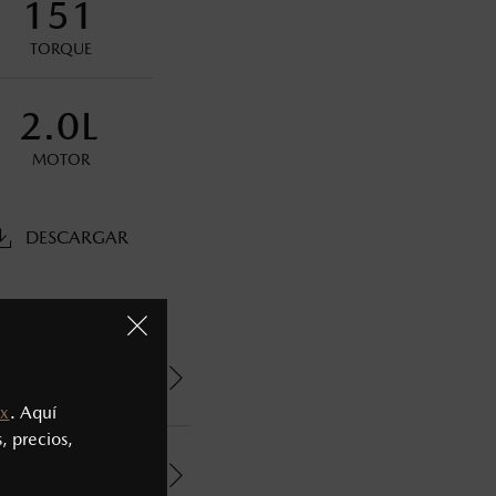
151
oneda de los Estados Unidos Mexicanos, incluyen: I.V.A., e
ministrativos. Mazda de México, se reserva el derecho de
TORQUE
2.0L
MOTOR
DESCARGAR
x
. Aquí
, precios,