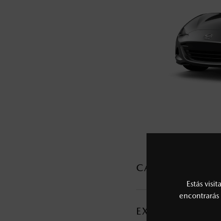
5
Los precios y especificaciones indicados 
I.S.A.N., y pueden cambiar sin previo avis
modificar las especificaciones y los precio
Todas las imágenes del sitio son meramente ilustrativas.
CARACTERÍSTI
Estás visi
MOTOR Y TRANSMI
encontrarás 
EXTERIOR