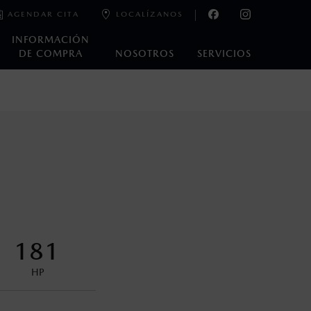
AGENDAR CITA
LOCALÍZANOS
INFORMACIÓN
DE COMPRA
NOSOTROS
SERVICIOS
e laboratorio que pueden o no ser reproducibles ni
ble, condiciones topográficas y otros factores.
encuentran disponibles en el asiento trasero para asegurar la
181
HP
s decir, a partir de los primeros 36 meses o 60,000 km.