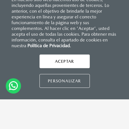
Reflejantes
incluyendo aquellas provenientes de terceros. Lo
SISTEMA DE INFOENTRETENIMIENTO
Sistema antibloqueo para frenos (ABS)
anterior, con el objetivo de brindarle la mejor
Sistema de frenado (freno de servicio y de
Apple CarPlay
™ y Android Auto
™ inalámbrico
experiencia en línea y asegurar el correcto
estacionamiento)
Controles de audio montados al volante
Inicio
funcionamiento de la página web y sus
Distribuidores
Mazda Zapata
Vehículos
Sistema desempañante
Pantalla de infoentretenimiento táctil de 9"
Mazda BT-50
complementos. Al hacer clic en 'Aceptar', usted
Sistema limpia y lava parabrisas
Sistema Bluetooth® (manos libres)
acepta el uso de todas las cookies. Para obtener más
Sistema recordatorio de uso de cinturón de seguridad
Sistema de audio premium AM/FM con 8 bocinas
información, consulta el apartado de cookies en
(SBR)
nuestra
Política de Privacidad
LEGALES
.
Sistemas de asientos
Velocímetro
Vidrio laminado, vidrio templado, vidrio plastificado
ACEPTAR
INSTRUMENTOS
Botón "Rough mode"
Botón para bloqueo de diferencial trasero
CONTÁCTANOS
PERSONALIZAR
Perilla para cambio de tracción (2H, 4H, 4L)
CONTÁCTANOS
TÉRMINOS Y CONDICIONES
CAPACIDADES (L)
POLÍTICA DE PRIVACIDAD
Aceite: 7.5
VISITA MAZDA.MX
Tanque de combustible: 76