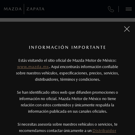
¿CÓMO COMPRAR MI MAZDA?
SERVICIOS Y MANTENIMIENTO
REGRESAR A VEHÍCULOS
VEHÍCULOS
AUTOS
SUVS
HÍBRIDOS
PICKUPS
ROA
FINANCIAMIENTO
MANTENIMIENTO MAZDA BT-50
1
MAZDA BT-50 2026
COTIZA TU MAZDA
Precio exlusivo solo aplica en pago con
SERVICIO EXPRESS
INFORMACIÓN IMPORTANTE
INFORMACIÓN DE COMPRA
Distribuidor.
MAZDA2 SEDÁN
2
2026
Los valores de rendimiento de combustible y
ESPECIFICACIONES
Estás visitando el sitio oficial de Mazda Motor de México:
$301,900
5
GARANTÍA
DESDE
www.mazda.mx
. Aquí encontrarás información confiable
emisiones de CO
se obtuvieron en condiciones
2
NOSOTROS
sobre nuestros vehículos, especificaciones, precios, servicios,
controladas de laboratorio que pueden o no ser
SIGNATURE
distribuidores, términos y condiciones.
COLLISION CENTER ZAPATA
reproducibles ni obtenerse en condiciones y
SERVICIOS
Se han identificado sitios web que difunden promociones o
hábitos de manejo convencional, debido a
CITA DE SERVICIO
información no oficial. Mazda Motor de México no tiene
condiciones climatológicas, combustible,
relación con estos contenidos y únicamente respalda la
condiciones topográficas y otros factores.
información publicada en sus canales oficiales.
NOTICIAS
3
Si necesitas asesoría sobre nuestros vehículos o servicios, te
El Control Dinámico de Estabilidad (DSC) es un
recomendamos contactar únicamente a un
Distribuidor
(55)5366-9913