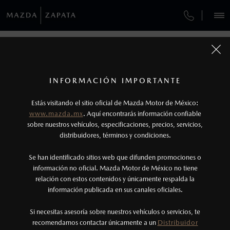
¿CÓMO COMPRAR MI MAZDA?
SERVICIOS Y MANTENIMIENTO
VEHÍCULOS
AUTOS
SUVS
HÍBRIDOS
PICKUPS
ROA
FINANCIAMIENTO
MANTENIMIENTO MAZDA BT-50
1
COTIZA TU MAZDA
Todas las imágenes del sitio son meramente ilustrativas.
SERVICIO EXPRESS
Los precios y especificaciones indicados en esta
INFORMACIÓN IMPORTANTE
INFORMACIÓN DE COMPRA
página son al menudeo, sugeridos por el
MAZDA2 SEDÁN
2026
Estás visitando el sitio oficial de Mazda Motor de México:
$301,900
1
GARANTÍA
fabricante, en moneda de los Estados Unidos
DESDE
www.mazda.mx
. Aquí encontrarás información confiable
NOSOTROS
Mexicanos, incluyen: I.V.A., e I.S.A.N., y
sobre nuestros vehículos, especificaciones, precios, servicios,
distribuidores, términos y condiciones.
COLLISION CENTER ZAPATA
pueden cambiar sin previo aviso, no incluyen:
tenencias, placas, accesorios, seguro y gastos
SERVICIOS
Se han identificado sitios web que difunden promociones o
CITA DE SERVICIO
administrativos. Mazda de México, se reserva el
información no oficial. Mazda Motor de México no tiene
relación con estos contenidos y únicamente respalda la
derecho de modificar las especificaciones y los
información publicada en sus canales oficiales.
NOTICIAS
precios de sus productos, sin aviso previo al
consumidor.
Si necesitas asesoría sobre nuestros vehículos o servicios, te
recomendamos contactar únicamente a un
Distribuidor
(55)5366-9913