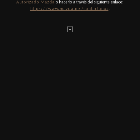
Autorizado Mazda
o hacerlo a través del siguiente enlace:
Todas las imágenes del sitio son meramente
https://www.mazda.mx/contactanos
.
ilustrativas.
AGENDAR CITA
MAZDA2 HATCHBACK
2026
MENSAJE:
$331,900
1
DESDE
LOCALÍZANOS
* Campos obligatorios
He leído y aceptado la
Política de Privacidad
.*
MAZDA3 SEDÁN
2026
$403,900
1
DESDE