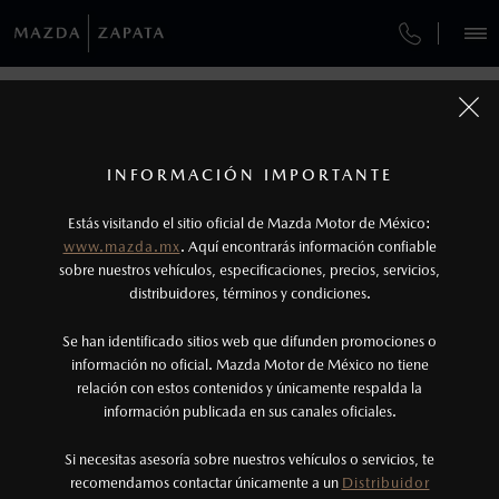
¿CÓMO COMPRAR MI MAZDA?
SERVICIOS Y MANTENIMIENTO
VEHÍCULOS
AUTOS
SUVS
HÍBRIDOS
PICKUPS
ROA
FINANCIAMIENTO
MANTENIMIENTO MAZDA BT-50
MÁS INFORMACIÓN: ACCESORIOS
1
COTIZA TU MAZDA
Todas las imágenes del sitio son meramente ilustrativas.
SERVICIO EXPRESS
Los precios y especificaciones indicados en esta
TUS DATOS:
INFORMACIÓN IMPORTANTE
INFORMACIÓN DE COMPRA
página son al menudeo, sugeridos por el
MAZDA2 SEDÁN
2026
Estás visitando el sitio oficial de Mazda Motor de México:
$301,900
1
GARANTÍA
fabricante, en moneda de los Estados Unidos
DESDE
www.mazda.mx
. Aquí encontrarás información confiable
NOSOTROS
Mexicanos, incluyen: I.V.A., e I.S.A.N., y
sobre nuestros vehículos, especificaciones, precios, servicios,
distribuidores, términos y condiciones.
COLLISION CENTER ZAPATA
pueden cambiar sin previo aviso, no incluyen:
tenencias, placas, accesorios, seguro y gastos
SERVICIOS
Se han identificado sitios web que difunden promociones o
CITA DE SERVICIO
administrativos. Mazda de México, se reserva el
información no oficial. Mazda Motor de México no tiene
relación con estos contenidos y únicamente respalda la
derecho de modificar las especificaciones y los
información publicada en sus canales oficiales.
NOTICIAS
precios de sus productos, sin aviso previo al
consumidor.
Si necesitas asesoría sobre nuestros vehículos o servicios, te
recomendamos contactar únicamente a un
Distribuidor
(55)5366-9913