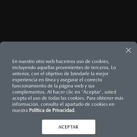
ENVIAR
Este sitio está protegido por reCAPTCHA y aplican las
Políticas
de privacidad
y
Términos del servicio
de Google.
En nuestro sitio web hacemos uso de cookies,
incluyendo aquellas provenientes de terceros. Lo
anterior, con el objetivo de brindarle la mejor
MAZDA3 HATCHBACK
2026
experiencia en línea y asegurar el correcto
$458,900
Inicio
funcionamiento de la página web y sus
Distribuidores
Mazda Zapata
Accesorios contáctanos
1
DESDE
complementos. Al hacer clic en 'Aceptar', usted
acepta el uso de todas las cookies. Para obtener más
información, consulta el apartado de cookies en
LEGALES
nuestra
Política de Privacidad
.
ACEPTAR