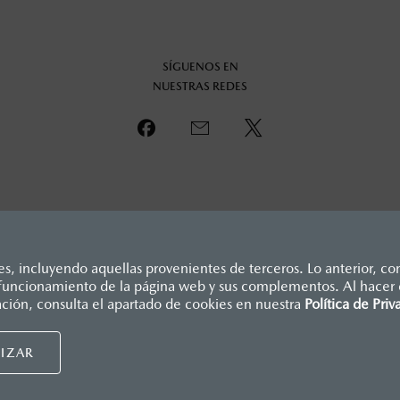
SÍGUENOS EN
NUESTRAS REDES
, incluyendo aquellas provenientes de terceros. Lo anterior, con
o funcionamiento de la página web y sus complementos. Al hacer c
dicados en esta página son al menudeo, sugeridos por el fabrican
ación, consulta el apartado de cookies en nuestra
Política de Priv
Noticias
EMOCIÓN Y TECNOLOGÍA EN CONJUNTO EN UNA SUV
., e I.S.A.N., y pueden cambiar sin previo aviso, no incluyen: te
Mazda de México, se reserva el derecho de modificar las especific
IZAR
nsumidor.