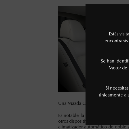
Estás visi
encontrarás 
Se han identi
Motor de 
Si necesita
únicamente a
Una Mazda CX-5 se distingue por 
Es notable la calidad del sonido B
otros dispositivos, monitoreo de las
climatizador automático de doble zo