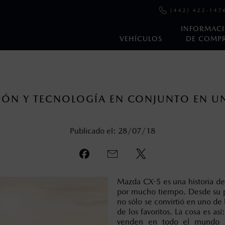
(442) 422-147
INFORMAC
VEHÍCULOS
DE COMP
en esta página son al menudeo, sugeridos por el fabricante, en m
o, no incluyen: tenencias, placas, accesorios, seguro y gastos ad
ÓN Y TECNOLOGÍA EN CONJUNTO EN U
s de sus productos, sin aviso previo al consumidor.
Publicado el: 28/07/18
Mazda CX-5 es una historia de
por mucho tiempo. Desde su p
no sólo se convirtió en uno de
de los favoritos. La cosa es a
venden en todo el mundo 