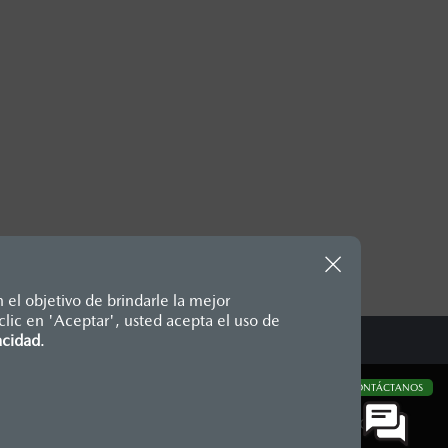
 el objetivo de brindarle la mejor
lic en 'Aceptar', usted acepta el uso de
te, en moneda de los Estados
acidad
.
nencias, placas, accesorios,
aciones y los precios de sus
CONTÁCTANOS
CONTÁCTANOS