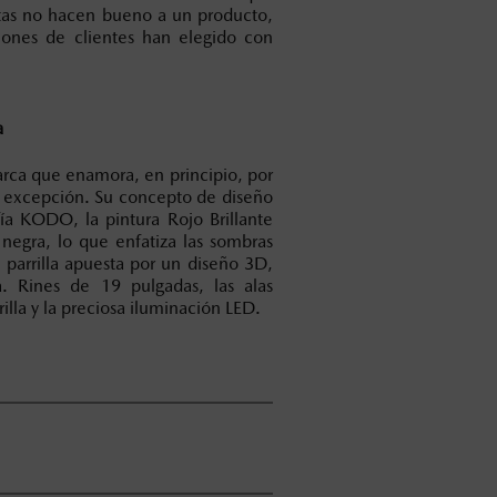
ntas no hacen bueno a un producto,
lones de clientes han elegido con
a
rca que enamora, en principio, por
a excepción. Su concepto de diseño
fía KODO, la pintura Rojo Brillante
 negra, lo que enfatiza las sombras
a parrilla apuesta por un diseño 3D,
 Rines de 19 pulgadas, las alas
lla y la preciosa iluminación LED.