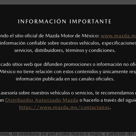
INFORMACIÓN IMPORTANTE
tando el sitio oficial de Mazda Motor de México:
www.mazda.m
información confiable sobre nuestros vehículos, especificaciones
servicios, distribuidores, términos y condiciones.
ficado sitios web que difunden promociones o información no ofi
México no tiene relación con estos contenidos y únicamente res
información publicada en sus canales oficiales.
s asesoría sobre nuestros vehículos o servicios, te recomendamos 
 un
Distribuidor Autorizado Mazda
o hacerlo a través del sigu
https://www.mazda.mx/contactanos
.
su equipamiento
ose (versión S Grand Touring) el sistema de infotenimiento (co
 funciones y rendimiento del vehículo) es de fácil operación y rá
na, las vestiduras en piel (color hueso o negra, a petición del