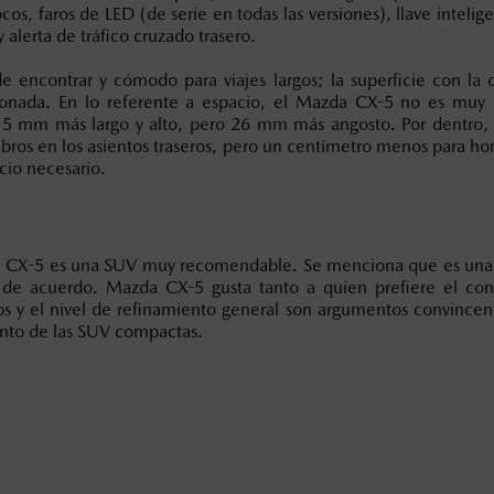
cos, faros de LED (de serie en todas las versiones), llave inteli
alerta de tráfico cruzado trasero.
e encontrar y cómodo para viajes largos; la superficie con la q
honada. En lo referente a espacio, el Mazda CX-5 no es muy di
s 5 mm más largo y alto, pero 26 mm más angosto. Por dentro, 
bros en los asientos traseros, pero un centímetro menos para hom
acio necesario.
a CX-5 es una SUV muy recomendable. Se menciona que es una S
de acuerdo. Mazda CX-5 gusta tanto a quien prefiere el con
os y el nivel de refinamiento general son argumentos convince
ento de las SUV compactas.