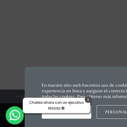
En nuestro sitio web hacemos uso de cookies
experiencia en línea y asegurar el correct
Los precios y especificaciones in
todas las cookies. Para obtener más inform
Inicio
Distribuidores
Mazda Zapata San Juan del Río
Noticias
X
1
Unidos Mexicanos, incluyen: I.V.A
Chatea ahora con un ejecutivo
Mazda 🟢
seguro y gastos administrativos. 
ACEPTAR
PERSONAL
productos, sin aviso previo al co
LEGALES