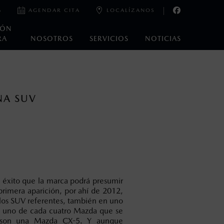
6
AGENDAR CITA
LOCALÍZANOS
IÓN
RA
NOSOTROS
SERVICIOS
NOTICIAS
oneda de los Estados Unidos Mexicanos, incluyen: I.V.A., e
ministrativos. Mazda de México, se reserva el derecho de
NA SUV
 éxito que la marca podrá presumir
rimera aparición, por ahí de 2012,
 los SUV referentes, también en uno
sí: uno de cada cuatro Mazda que se
son una Mazda CX-5. Y aunque