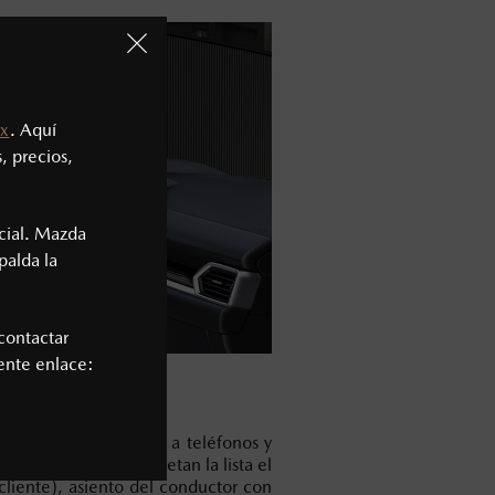
x
. Aquí
, precios,
cial. Mazda
palda la
contactar
iente enlace:
nexiones inalámbricas a teléfonos y
pida respuesta. Completan la lista el
 cliente), asiento del conductor con