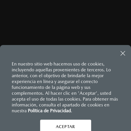
ENVIAR
Este sitio está protegido por reCAPTCHA y aplican las
Políticas
de privacidad
y
Términos del servicio
de Google.
En nuestro sitio web hacemos uso de cookies,
incluyendo aquellas provenientes de terceros. Lo
MAZDA3 HATCHBACK
2026
anterior, con el objetivo de brindarle la mejor
experiencia en línea y asegurar el correcto
$458,900
1
DESDE
Inicio
funcionamiento de la página web y sus
Distribuidores
Mazda Zapata San Juan del Río
Contáctanos
complementos. Al hacer clic en 'Aceptar', usted
acepta el uso de todas las cookies. Para obtener más
información, consulta el apartado de cookies en
nuestra
Política de Privacidad
LEGALES
.
ACEPTAR