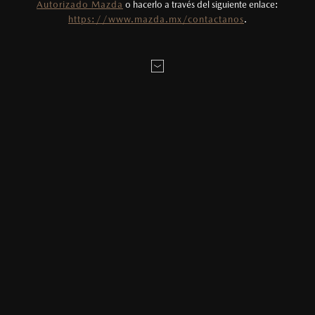
Autorizado Mazda
o hacerlo a través del siguiente enlace:
Todas las imágenes del sitio son meramente
https://www.mazda.mx/contactanos
.
ilustrativas.
AGENDAR CITA
MAZDA2 HATCHBACK
2026
MENSAJE:
$331,900
1
DESDE
LOCALÍZANOS
* Campos obligatorios
He leído y aceptado la
Política de Privacidad
.*
MAZDA3 SEDÁN
2026
$403,900
1
DESDE