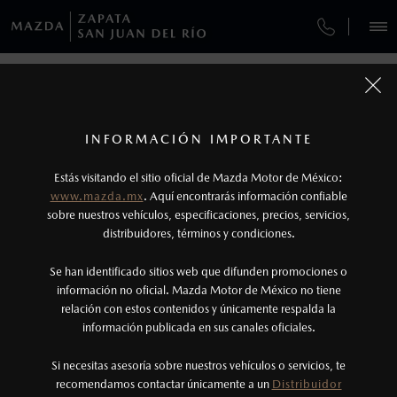
¿CÓMO COMPRAR MI MAZDA?
SERVICIOS Y MANTENIMIENTO
VEHÍCULOS
AUTOS
SUVS
HÍBRIDOS
PICKUPS
ROA
FINANCIAMIENTO
MANTENIMIENTO MAZDA BT-50
CONTÁCTANOS
1
COTIZA TU MAZDA
Todas las imágenes del sitio son meramente ilustrativas.
SERVICIO EXPRESS
Los precios y especificaciones indicados en esta
TUS DATOS:
INFORMACIÓN IMPORTANTE
INFORMACIÓN DE COMPRA
página son al menudeo, sugeridos por el
MAZDA2 SEDÁN
2026
Estás visitando el sitio oficial de Mazda Motor de México:
$301,900
1
GARANTÍA
fabricante, en moneda de los Estados Unidos
DESDE
www.mazda.mx
. Aquí encontrarás información confiable
NOSOTROS
Mexicanos, incluyen: I.V.A., e I.S.A.N., y
sobre nuestros vehículos, especificaciones, precios, servicios,
distribuidores, términos y condiciones.
COLLISION CENTER ZAPATA QUERÉTARO
pueden cambiar sin previo aviso, no incluyen:
tenencias, placas, accesorios, seguro y gastos
SERVICIOS
Se han identificado sitios web que difunden promociones o
CITA DE SERVICIO
administrativos. Mazda de México, se reserva el
información no oficial. Mazda Motor de México no tiene
relación con estos contenidos y únicamente respalda la
derecho de modificar las especificaciones y los
información publicada en sus canales oficiales.
NOTICIAS
precios de sus productos, sin aviso previo al
consumidor.
Si necesitas asesoría sobre nuestros vehículos o servicios, te
recomendamos contactar únicamente a un
Distribuidor
(442) 422-1476