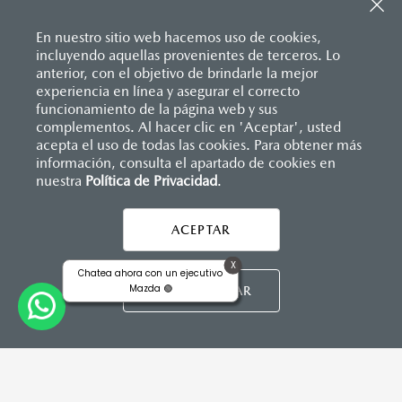
Sistema de frenado (freno de servicio y de
Consola central con portavasos y descansabrazos
estacionamiento)
Descansabrazos trasero con portavasos
Sistema desempañante
En nuestro sitio web hacemos uso de cookies,
Palanca de velocidades forrada en piel
Sistema limpia y lava parabrisas
incluyendo aquellas provenientes de terceros. Lo
Soporte lumbar de ajuste eléctrico
Sistema recordatorio de uso de cinturón de seguridad
anterior, con el objetivo de brindarle la mejor
Vestiduras de asientos en piel nappa
(SBR)
experiencia en línea y asegurar el correcto
Volante forrado en piel
Sistemas de asientos
Inicio
funcionamiento de la página web y sus
Distribuidores
Mazda Zapata Querétaro
Vehículos
Volante con calefacción
Mazda CX-90
Velocímetro
complementos. Al hacer clic en 'Aceptar', usted
Vidrio laminado, vidrio templado, vidrio plastificado
acepta el uso de todas las cookies. Para obtener más
información, consulta el apartado de cookies en
nuestra
Política de Privacidad
LEGALES
.
MAZDA CONNECT
Apple CarPlay™ y Android Auto
™ inalámbrico
Control central de mando (HMI)
ACEPTAR
Controles de audio montados al volante
Entrada USB
X
Chatea ahora con un ejecutivo
Pantalla a color de 12.3"
CONTÁCTANOS
Mazda 🟢
PERSONALIZAR
CONTÁCTANOS
Sistema Bluetooth® (manos libres)
Sistema de audio Bose® HD AM/FM con 12 bocinas
TÉRMINOS Y CONDICIONES
POLÍTICA DE PRIVACIDAD
INSTRUMENTOS