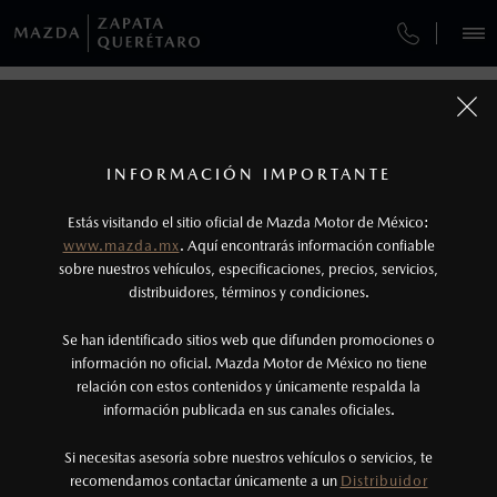
¿CÓMO COMPRAR MI MAZDA?
SERVICIOS Y MANTENIMIENTO
REGRESAR A VEHÍCULOS
VEHÍCULOS
AUTOS
SUVS
HÍBRIDOS
PICKUPS
ROA
FINANCIAMIENTO
MANTENIMIENTO MAZDA BT-50
1
MAZDA CX-90 2026
COTIZA TU MAZDA
Todas las imágenes del sitio son meramente ilustrativas.
SERVICIO EXPRESS
Los valores de rendimiento de combustible y
INFORMACIÓN IMPORTANTE
INFORMACIÓN DE COMPRA
emisiones de CO
se obtuvieron en condiciones
MAZDA2 SEDÁN
2026
2
ESPECIFICACIONES
Estás visitando el sitio oficial de Mazda Motor de México:
$301,900
6
GARANTÍA
controladas de laboratorio que pueden o no ser
DESDE
www.mazda.mx
. Aquí encontrarás información confiable
NOSOTROS
reproducibles ni obtenerse en condiciones y
sobre nuestros vehículos, especificaciones, precios, servicios,
SIGNATURE MHEV
distribuidores, términos y condiciones.
COLLISION CENTER ZAPATA QUERÉTARO
hábitos de manejo convencional, debido a
condiciones climatológicas, combustible,
SERVICIOS
Se han identificado sitios web que difunden promociones o
CITA DE SERVICIO
condiciones topográficas y otros factores.
información no oficial. Mazda Motor de México no tiene
relación con estos contenidos y únicamente respalda la
2
información publicada en sus canales oficiales.
NOTICIAS
El Control Dinámico de Estabilidad (DSC) es un
sistema electrónico para ayudar al conductor a
Si necesitas asesoría sobre nuestros vehículos o servicios, te
recomendamos contactar únicamente a un
Distribuidor
mantener el control en condiciones adversas. No
(442)309-3500