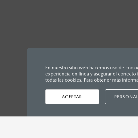
En nuestro sitio web hacemos uso de cookies
experiencia en línea y asegurar el correct
Los precios y especificaciones in
todas las cookies. Para obtener más inform
1
Unidos Mexicanos, incluyen: I.V.A
seguro y gastos administrativos. 
ACEPTAR
PERSONAL
productos, sin aviso previo al co
Inicio
Distribuidores
Mazda Xalapa
Vehículos