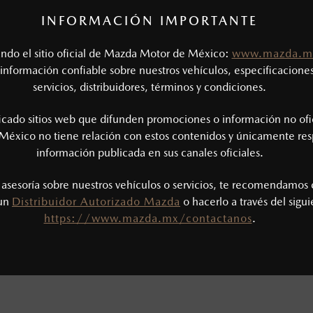
INFORMACIÓN IMPORTANTE
SEDÁN
2026
MAZDA3 HA
tando el sitio oficial de Mazda Motor de México:
www.mazda.m
03,900
$4
1
DESDE
información confiable sobre nuestros vehículos, especificaciones
servicios, distribuidores, términos y condiciones.
ficado sitios web que difunden promociones o información no ofi
México no tiene relación con estos contenidos y únicamente res
información publicada en sus canales oficiales.
s asesoría sobre nuestros vehículos o servicios, te recomendamos 
 un
Distribuidor Autorizado Mazda
o hacerlo a través del sigu
https://www.mazda.mx/contactanos
.