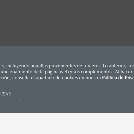
, incluyendo aquellas provenientes de terceros. Lo anterior, con
o funcionamiento de la página web y sus complementos. Al hacer c
dicados en esta página son al menudeo, sugeridos por el fabrican
ación, consulta el apartado de cookies en nuestra
Política de Priv
., e I.S.A.N., y pueden cambiar sin previo aviso, no incluyen: te
Mazda de México, se reserva el derecho de modificar las especific
IZAR
nsumidor.