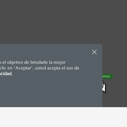
 el objetivo de brindarle la mejor
lic en 'Aceptar', usted acepta el uso de
te, en moneda de los Estados
acidad
.
CONTÁCTANOS
nencias, placas, accesorios,
aciones y los precios de sus