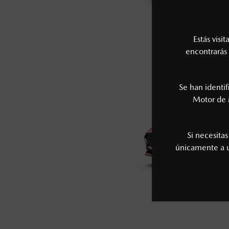
MAZDA3 
Estás visi
$4
DESDE
encontrarás 
Se han identi
Motor de 
Si necesita
únicamente a