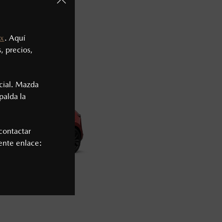
TCHBACK
2026
x
. Aquí
58,900
1
, precios,
cial. Mazda
palda la
contactar
iente enlace: