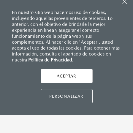
Sistema de frenado (freno de servicio y de
Apple Carplay
™ y Android Auto
™ inalámbrico
estacionamiento)
Control central de mando (HMI)
Sistema desempañante
En nuestro sitio web hacemos uso de cookies,
Controles de audio montados al volante
Sistema limpia y lava parabrisas
incluyendo aquellas provenientes de terceros. Lo
Entrada USB Tipo C
Sistema recordatorio de uso de cinturón de seguridad
anterior, con el objetivo de brindarle la mejor
Pantalla a color de 8.8"
(SBR)
experiencia en línea y asegurar el correcto
®
Sistema de audio Bose
AM/FM con 9 bocinas
Sistemas de asientos
Inicio
funcionamiento de la página web y sus
Distribuidores
Mazda Veracruz
Vehículos
Mazda MX-5 RF
Velocímetro
complementos. Al hacer clic en 'Aceptar', usted
Vidrio laminado, vidrio templado, vidrio plastificado
acepta el uso de todas las cookies. Para obtener más
información, consulta el apartado de cookies en
INSTRUMENTOS
nuestra
Política de Privacidad
LEGALES
.
Botón modo sport
Computadora de viaje
ACEPTAR
Control de velocidad crucero (Cruise control)
CONTÁCTANOS
Paletas de cambios (Paddle shifts)
CONTÁCTANOS
PERSONALIZAR
CONTACTO
DIRECTO AQUÍ
DIMENSIONES INTERIORES (MM)
Espacio para cabeza: 936
TÉRMINOS Y CONDICIONES
Espacio para caderas: 1,320
POLÍTICA DE PRIVACIDAD
Espacio para hombros: 1,325