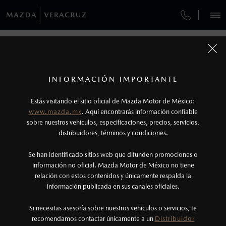
¿CÓMO COMPRAR MI MAZDA?
SERVICIOS Y MANTENIMIENTO
REGRESAR A VEHÍCULOS
VEHÍCULOS
AUTOS
SUVS
HÍBRIDOS
PICKUPS
ROA
FINANCIAMIENTO
MANTENIMIENTO MAZDA BT-50
1
MAZDA MX-5 RF 2026
COTIZA TU MAZDA
Todas las imágenes del sitio son meramente ilustrativas.
SERVICIO EXPRESS
Los valores de rendimiento de combustible y
INFORMACIÓN IMPORTANTE
INFORMACIÓN DE COMPRA
emisiones de CO
se obtuvieron en condiciones
MAZDA2 SEDÁN
2026
2
ESPECIFICACIONES
Estás visitando el sitio oficial de Mazda Motor de México:
$301,900
5
GARANTÍA
controladas de laboratorio que pueden o no ser
DESDE
www.mazda.mx
. Aquí encontrarás información confiable
NOSOTROS
reproducibles ni obtenerse en condiciones y
sobre nuestros vehículos, especificaciones, precios, servicios,
i
GRAND TOURING
CITA DE SERVICIO
distribuidores, términos y condiciones.
hábitos de manejo convencional, debido a
condiciones climatológicas, combustible,
SERVICIOS
Se han identificado sitios web que difunden promociones o
condiciones topográficas y otros factores.
información no oficial. Mazda Motor de México no tiene
relación con estos contenidos y únicamente respalda la
2
información publicada en sus canales oficiales.
NOTICIAS
Utiliza siempre el cinturón de seguridad y
cuando viajes con niños utiliza los dispositivos de
Si necesitas asesoría sobre nuestros vehículos o servicios, te
recomendamos contactar únicamente a un
Distribuidor
anclaje que se encuentran disponibles en el
(229)201-2300