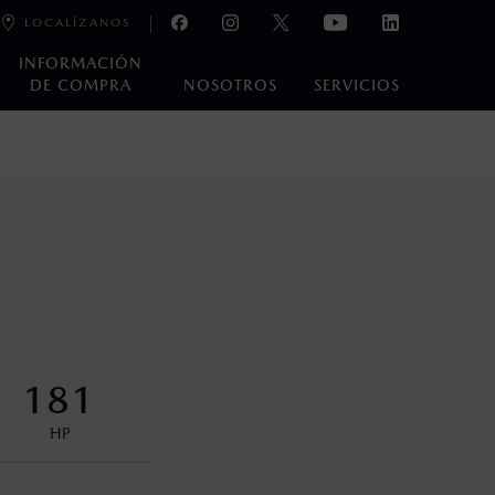
LOCALÍZANOS
INFORMACIÓN
DE COMPRA
NOSOTROS
SERVICIOS
e laboratorio que pueden o no ser reproducibles ni
ble, condiciones topográficas y otros factores.
encuentran disponibles en el asiento trasero para asegurar la
181
HP
s decir, a partir de los primeros 36 meses o 60,000 km.