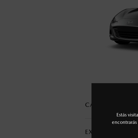
5
Los precios y especificaciones indicados 
I.S.A.N., y pueden cambiar sin previo avis
modificar las especificaciones y los precio
Todas las imágenes del sitio son meramente ilustrativas.
CARACTERÍSTI
Estás visi
MOTOR Y TRANSMI
encontrarás 
EXTERIOR