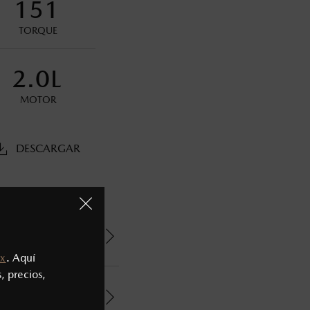
151
oneda de los Estados Unidos Mexicanos, incluyen: I.V.A., e
ministrativos. Mazda de México, se reserva el derecho de
TORQUE
2.0L
MOTOR
DESCARGAR
x
. Aquí
, precios,