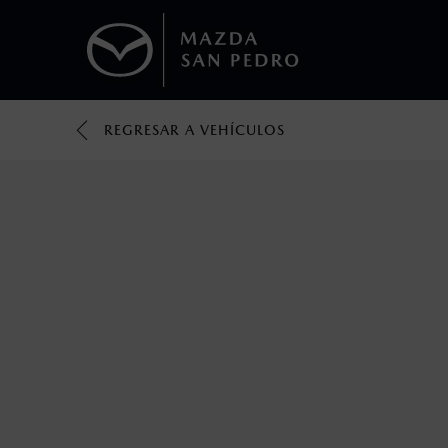
REGRESAR A VEHÍCULOS
1
Todas las imágenes del sitio son meramente ilustrativas.
Los valores de rendimiento de combustibl
obtenerse en condiciones y hábitos de man
2
Utiliza siempre el cinturón de seguridad y 
silla.
3
Lo que ocurra primero.
4
Lo que ocurra primero.
La vigencia de la Garantía Extendida comie