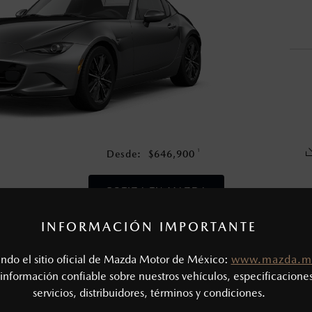
en esta página son al menudeo, sugeridos por el fabricante, en m
o, no incluyen: tenencias, placas, accesorios, seguro y gastos ad
s de sus productos, sin aviso previo al consumidor.
1
Desde:
$
646,900
COTIZA TU MAZDA
INFORMACIÓN IMPORTANTE
CAS MECÁNICAS
tando el sitio oficial de Mazda Motor de México:
www.mazda.m
Tipo de motor: 2.0L SKYACTIV® - G
SIÓN
información confiable sobre nuestros vehículos, especificaciones
Potencia (hp @ rpm): 181 @ 7,000
servicios, distribuidores, términos y condiciones.
Torque (lb-ft @ rpm): 151 @ 4,000