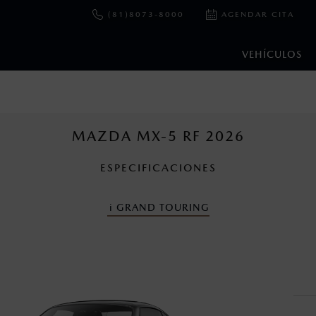
(81)8073-8000
AGENDAR CITA
VEHÍCULOS
e y emisiones de CO
se obtuvieron en condiciones controladas d
2
ejo convencional, debido a condiciones climatológicas, combusti
MAZDA MX-5 RF 2026
ESPECIFICACIONES
cuando viajes con niños utiliza los dispositivos de anclaje que se 
i
GRAND TOURING
nza una vez que la garantía original del vehículo haya vencido, e