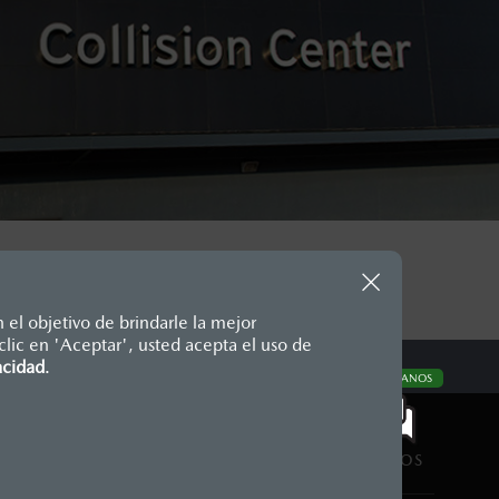
 el objetivo de brindarle la mejor
lic en 'Aceptar', usted acepta el uso de
te, en moneda de los Estados
acidad
.
CONTÁCTANOS
nencias, placas, accesorios,
aciones y los precios de sus
CONTÁCTANOS