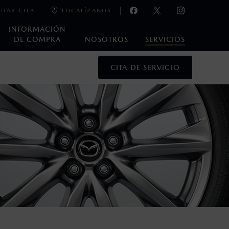
DAR CITA
LOCALÍZANOS
INFORMACIÓN
DE COMPRA
NOSOTROS
SERVICIOS
CITA DE SERVICIO
oneda de los Estados Unidos Mexicanos, incluyen: I.V.A., e
ministrativos. Mazda de México, se reserva el derecho de