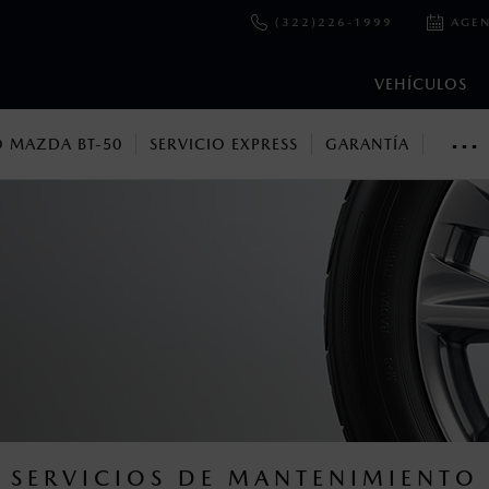
(322)226-1999
AGEN
VEHÍCULOS
···
 MAZDA BT-50
SERVICIO EXPRESS
GARANTÍA
Mazda MX-RF
en esta página son al menudeo, sugeridos por el fabricante, en m
o, no incluyen: tenencias, placas, accesorios, seguro y gastos ad
s de sus productos, sin aviso previo al consumidor.
SERVICIOS DE MANTENIMIENTO