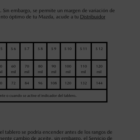
. Sin embargo, se permite un margen de variación de
miento óptimo de tu Mazda, acude a tu
Distribuidor
 5
S 6
S 7
S 8
S 9
S 10
S 11
S 12
0
60
70
80
90
100
110
120
il
mil
mil
mil
mil
mil
mil
mil
0
72
84
96
108
120
132
144
ente o cuando se active el indicador del tablero.
tablero se podría encender antes de los rangos de
amente cambio de aceite, sin embargo, el Servicio de