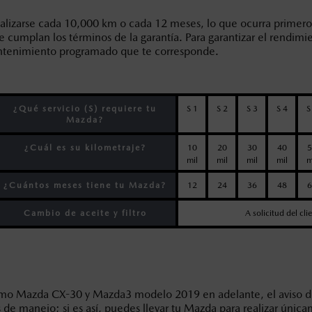
lizarse cada 10,000 km o cada 12 meses, lo que ocurra primero
e cumplan los términos de la garantía. Para garantizar el rendi
ntenimiento programado que te corresponde.
¿Qué servicio (S) requiere tu
S 1
S 2
S 3
S 4
S
Mazda?
¿Cuál es su kilometraje?
10
20
30
40
5
mil
mil
mil
mil
m
¿Cuántos meses tiene tu Mazda?
12
24
36
48
6
Cambio de aceite y filtro
A solicitud del cli
 Mazda CX-30 y Mazda3 modelo 2019 en adelante, el aviso del 
de manejo; si es así, puedes llevar tu Mazda para realizar únic