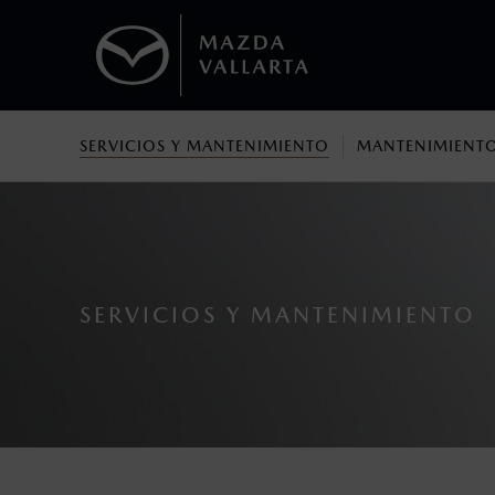
SERVICIOS Y MANTENIMIENTO
MANTENIMIENTO
1
Todas las imágenes del sitio son meramente ilustrativas.
No aplica para modelos Mazda MX-5 ni 
2
Los precios y especificaciones indicados 
I.S.A.N., y pueden cambiar sin previo avis
modificar las especificaciones y los precio
SERVICIOS Y MANTENIMIENTO
Todas las imágenes del sitio son meramente ilustrativas.