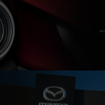
acc
N