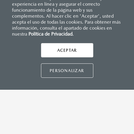
(SBR)
experiencia en línea y asegurar el correcto
Sistemas de asientos
Inicio
funcionamiento de la página web y sus
Distribuidores
Mazda Tabasco
Vehículos
Mazda3 Hatchback
Velocímetro
complementos. Al hacer clic en 'Aceptar', usted
MAZDA CONNECT™
Vidrio laminado, vidrio templado, vidrio plastificado
acepta el uso de todas las cookies. Para obtener más
información, consulta el apartado de cookies en
Apple CarPlay™ y Android Auto™ inalámbrico
nuestra
Política de Privacidad
LEGALES
.
Control central de mando (HMI)
Controles de audio montados al volante
Entrada USB C
ACEPTAR
Pantalla a color de 10"
CONTÁCTANOS
®
2
3
Sistema Bluetooth
(manos libres)
Sistema de audio AM/FM con 8 bocinas
CONTÁCTANOS
PERSONALIZAR
INSTRUMENTOS
TÉRMINOS Y CONDICIONES
Botón modo sport (TA)
POLÍTICA DE PRIVACIDAD
Computadora de viaje
VISITA MAZDA.MX
Control de velocidad crucero (Cruise control)
Freno de mano eléctrico (EPB) con auto hold
©2026 MAZDA MOTOR DE MÉXICO. TODOS LOS
DERECHOS RESERVADOS.