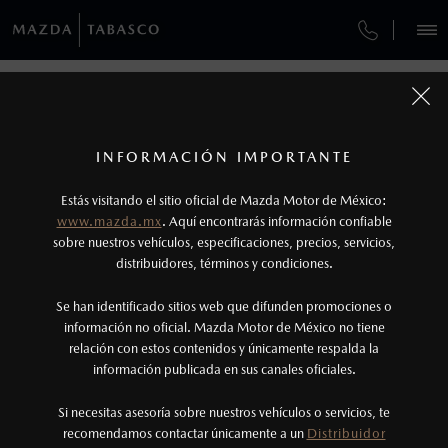
¿CÓMO COMPRAR MI MAZDA?
SERVICIOS Y MANTENIMIENTO
REGRESAR A VEHÍCULOS
VEHÍCULOS
AUTOS
SUVS
HÍBRIDOS
PICKUPS
ROA
FINANCIAMIENTO
MANTENIMIENTO MAZDA BT-50
1
MAZDA3 HATCHBACK 2026
COTIZA TU MAZDA
Todas las imágenes del sitio son meramente ilustrativas.
SERVICIO EXPRESS
Los valores de rendimiento de combustible y
INFORMACIÓN IMPORTANTE
INFORMACIÓN DE COMPRA
emisiones de CO
se obtuvieron en condiciones
MAZDA2 SEDÁN
2026
2
ESPECIFICACIONES
Estás visitando el sitio oficial de Mazda Motor de México:
$301,900
7
GARANTÍA
controladas de laboratorio que pueden o no ser
DESDE
www.mazda.mx
. Aquí encontrarás información confiable
NOSOTROS
reproducibles ni obtenerse en condiciones y
sobre nuestros vehículos, especificaciones, precios, servicios,
i
SPORT
CITA DE SERVICIO
distribuidores, términos y condiciones.
hábitos de manejo convencional, debido a
condiciones climatológicas, combustible,
SERVICIOS
Se han identificado sitios web que difunden promociones o
condiciones topográficas y otros factores.
información no oficial. Mazda Motor de México no tiene
relación con estos contenidos y únicamente respalda la
2
información publicada en sus canales oficiales.
(993)310-5700
®
Bluetooth
es una marca registrada de Bluetooth
Sig, Inc. Todos los derechos reservados. Este
Si necesitas asesoría sobre nuestros vehículos o servicios, te
AGENDAR CITA
recomendamos contactar únicamente a un
Distribuidor
sistema funciona con ciertos dispositivos