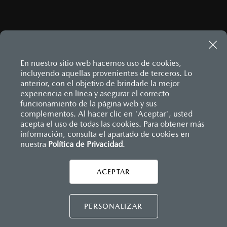
¿CÓMO LLEGAR?
En nuestro sitio web hacemos uso de cookies,
incluyendo aquellas provenientes de terceros. Lo
anterior, con el objetivo de brindarle la mejor
experiencia en línea y asegurar el correcto
funcionamiento de la página web y sus
complementos. Al hacer clic en 'Aceptar', usted
acepta el uso de todas las cookies. Para obtener más
MAZDA3 HATCHBACK
2026
información, consulta el apartado de cookies en
Inicio
Distribuidores
Mazda Sureste
Localízanos
$458,900
1
nuestra
Política de Privacidad
.
DESDE
LEGALES
ACEPTAR
CONTÁCTANOS
PERSONALIZAR
CONTACTO
DIRECTO AQUÍ