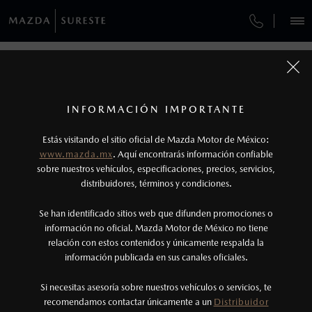
¿CÓMO COMPRAR MI MAZDA?
SERVICIOS Y MANTENIMIENTO
VEHÍCULOS
AUTOS
SUVS
HÍBRIDOS
PICKUPS
ROA
FINANCIAMIENTO
MANTENIMIENTO MAZDA BT-50
1
COTIZA TU MAZDA
Todas las imágenes del sitio son meramente ilustrativas.
SERVICIO EXPRESS
Los precios y especificaciones indicados en esta
INFORMACIÓN IMPORTANTE
INFORMACIÓN DE COMPRA
página son al menudeo, sugeridos por el
MAZDA2 SEDÁN
2026
Estás visitando el sitio oficial de Mazda Motor de México:
MAZDA SURESTE
$301,900
1
SERVICE AT HOME
fabricante, en moneda de los Estados Unidos
DESDE
www.mazda.mx
. Aquí encontrarás información confiable
NOSOTROS
Mexicanos, incluyen: I.V.A., e I.S.A.N., y
Calle 7 No. 421
sobre nuestros vehículos, especificaciones, precios, servicios,
Colonia Altabrisa
distribuidores, términos y condiciones.
MAZDA TO GO
pueden cambiar sin previo aviso, no incluyen:
Mérida, Yucatán, C.P. 97133
tenencias, placas, accesorios, seguro y gastos
SERVICIOS
Se han identificado sitios web que difunden promociones o
Ventas
HIGIENIZADOR DE AIRE
administrativos. Mazda de México, se reserva el
información no oficial. Mazda Motor de México no tiene
(999) 611-8905
relación con estos contenidos y únicamente respalda la
derecho de modificar las especificaciones y los
(999) 338-2384 (Únicamente mensajes)
información publicada en sus canales oficiales.
(999)611-8900
GARANTÍA
precios de sus productos, sin aviso previo al
Servicio
consumidor.
Si necesitas asesoría sobre nuestros vehículos o servicios, te
AGENDAR CITA
CITA DE SERVICIO
(999) 611-8921
recomendamos contactar únicamente a un
Distribuidor