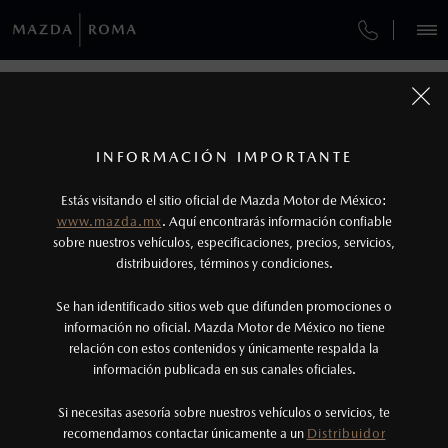
¿CÓMO COMPRAR MI MAZDA?
SERVICIOS Y MANTENIMIENTO
REGRESAR A VEHÍCULOS
VEHÍCULOS
AUTOS
SUVS
HÍBRIDOS
PICKUPS
ROA
FINANCIAMIENTO
MANTENIMIENTO MAZDA BT-50
1
MAZDA3 HATCHBACK 2026
COTIZA TU MAZDA
Todas las imágenes del sitio son meramente ilustrativas.
GARANTÍA
Los valores de rendimiento de combustible y
INFORMACIÓN IMPORTANTE
INFORMACIÓN DE COMPRA
emisiones de CO
se obtuvieron en condiciones
MAZDA2 SEDÁN
2026
2
ESPECIFICACIONES
Estás visitando el sitio oficial de Mazda Motor de México:
CITA DE SERVICIO
$301,900
7
controladas de laboratorio que pueden o no ser
DESDE
www.mazda.mx
. Aquí encontrarás información confiable
NOSOTROS
reproducibles ni obtenerse en condiciones y
sobre nuestros vehículos, especificaciones, precios, servicios,
i
SPORT
distribuidores, términos y condiciones.
hábitos de manejo convencional, debido a
condiciones climatológicas, combustible,
SERVICIOS
Se han identificado sitios web que difunden promociones o
condiciones topográficas y otros factores.
información no oficial. Mazda Motor de México no tiene
relación con estos contenidos y únicamente respalda la
2
información publicada en sus canales oficiales.
(55) 9774-6671
®
Bluetooth
es una marca registrada de Bluetooth
Sig, Inc. Todos los derechos reservados. Este
Si necesitas asesoría sobre nuestros vehículos o servicios, te
AGENDAR CITA
recomendamos contactar únicamente a un
Distribuidor
sistema funciona con ciertos dispositivos