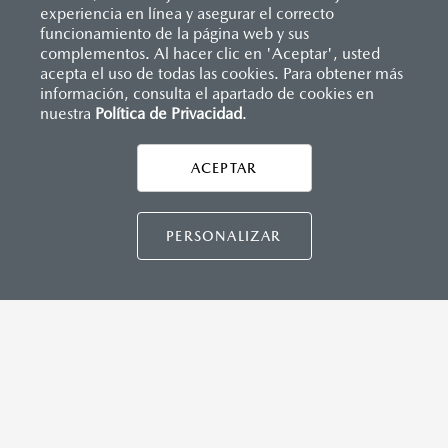
(SBR)
experiencia en línea y asegurar el correcto
Sistemas de asientos
Inicio
funcionamiento de la página web y sus
Distribuidores
Mazda Roma
Vehículos
Mazda3 Hatchback
Velocímetro
complementos. Al hacer clic en 'Aceptar', usted
MAZDA CONNECT™
Vidrio laminado, vidrio templado, vidrio plastificado
acepta el uso de todas las cookies. Para obtener más
información, consulta el apartado de cookies en
Apple CarPlay™ y Android Auto™ inalámbrico
nuestra
Política de Privacidad
LEGALES
.
Control central de mando (HMI)
Controles de audio montados al volante
Entrada USB C
ACEPTAR
Pantalla a color de 10"
CONTÁCTANOS
®
2
3
Sistema Bluetooth
(manos libres)
Sistema de audio AM/FM con 8 bocinas
CONTÁCTANOS
PERSONALIZAR
INSTRUMENTOS
TÉRMINOS Y CONDICIONES
Botón modo sport (TA)
POLÍTICA DE PRIVACIDAD
Computadora de viaje
VISITA MAZDA.MX
Control de velocidad crucero (Cruise control)
Freno de mano eléctrico (EPB) con auto hold
©2026 MAZDA MOTOR DE MÉXICO. TODOS LOS
DERECHOS RESERVADOS.