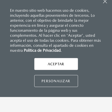
Sistema de frenado (freno de servicio y de
Apple Carplay
™ y Android Auto
™ inalámbrico
estacionamiento)
Control central de mando (HMI)
Sistema desempañante
En nuestro sitio web hacemos uso de cookies,
Controles de audio montados al volante
Sistema limpia y lava parabrisas
incluyendo aquellas provenientes de terceros. Lo
Entrada USB Tipo C
Sistema recordatorio de uso de cinturón de seguridad
anterior, con el objetivo de brindarle la mejor
Pantalla a color de 8.8"
(SBR)
experiencia en línea y asegurar el correcto
®
Sistema de audio Bose
AM/FM con 9 bocinas
Sistemas de asientos
Inicio
funcionamiento de la página web y sus
Distribuidores
Mazda Plasencia
Vehículos
Mazda MX-5 RF
Velocímetro
complementos. Al hacer clic en 'Aceptar', usted
Vidrio laminado, vidrio templado, vidrio plastificado
acepta el uso de todas las cookies. Para obtener más
información, consulta el apartado de cookies en
INSTRUMENTOS
nuestra
Política de Privacidad
LEGALES
.
Botón modo sport
Computadora de viaje
ACEPTAR
Control de velocidad crucero (Cruise control)
CONTÁCTANOS
Paletas de cambios (Paddle shifts)
CONTÁCTANOS
PERSONALIZAR
CONTACTO
DIRECTO AQUÍ
DIMENSIONES INTERIORES (MM)
Espacio para cabeza: 936
TÉRMINOS Y CONDICIONES
Espacio para caderas: 1,320
POLÍTICA DE PRIVACIDAD
Espacio para hombros: 1,325