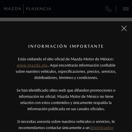
¿CÓMO COMPRAR MI MAZDA?
SERVICIOS Y MANTENIMIENTO
REGRESAR A VEHÍCULOS
VEHÍCULOS
AUTOS
SUVS
HÍBRIDOS
PICKUPS
ROA
FINANCIAMIENTO
MANTENIMIENTO MAZDA BT-50
1
MAZDA MX-5 RF 2026
COTIZA TU MAZDA
Todas las imágenes del sitio son meramente ilustrativas.
SERVICIO EXPRESS
Los valores de rendimiento de combustible y
INFORMACIÓN IMPORTANTE
INFORMACIÓN DE COMPRA
emisiones de CO
se obtuvieron en condiciones
MAZDA2 SEDÁN
2026
2
ESPECIFICACIONES
Estás visitando el sitio oficial de Mazda Motor de México:
$301,900
5
GARANTÍA
controladas de laboratorio que pueden o no ser
DESDE
www.mazda.mx
. Aquí encontrarás información confiable
NOSOTROS
reproducibles ni obtenerse en condiciones y
sobre nuestros vehículos, especificaciones, precios, servicios,
i
GRAND TOURING
distribuidores, términos y condiciones.
COLLISION CENTER GUADALAJARA
hábitos de manejo convencional, debido a
condiciones climatológicas, combustible,
SERVICIOS
Se han identificado sitios web que difunden promociones o
COLLISION CENTER GUADALAJARA NORTE
condiciones topográficas y otros factores.
información no oficial. Mazda Motor de México no tiene
relación con estos contenidos y únicamente respalda la
2
información publicada en sus canales oficiales.
CITA DE SERVICIO
(33)3344-4499
Utiliza siempre el cinturón de seguridad y
cuando viajes con niños utiliza los dispositivos de
Si necesitas asesoría sobre nuestros vehículos o servicios, te
AGENDAR CITA
recomendamos contactar únicamente a un
Distribuidor
anclaje que se encuentran disponibles en el