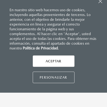
Sistema de frenado (freno de servicio y de
Descansabrazos trasero con portavasos
estacionamiento)
Palanca de velocidades forrada en piel
Sistema desempañante
En nuestro sitio web hacemos uso de cookies,
Soporte lumbar de ajuste eléctrico
Sistema limpia y lava parabrisas
incluyendo aquellas provenientes de terceros. Lo
Vestiduras de asientos en piel nappa color rojo
Sistema recordatorio de uso de cinturón de seguridad
anterior, con el objetivo de brindarle la mejor
Volante forrado en piel
(SBR)
experiencia en línea y asegurar el correcto
Volante con calefacción
Sistemas de asientos
Inicio
funcionamiento de la página web y sus
Distribuidores
Mazda Ixtapaluca
Vehículos
Mazda CX-70
Velocímetro
complementos. Al hacer clic en 'Aceptar', usted
Vidrio laminado, vidrio templado, vidrio plastificado
acepta el uso de todas las cookies. Para obtener más
información, consulta el apartado de cookies en
MAZDA CONNECT
nuestra
Política de Privacidad
LEGALES
.
Apple CarPlay™ y Android Auto
™ inalámbrico
Control central de mando (HMI)
Controles de audio montados al volante
ACEPTAR
CONTÁCTANOS
Entrada USB
Pantalla a color de 12"
Sistema Bluetooth® (manos libres)
CONTÁCTANOS
PERSONALIZAR
Sistema de audio Bose® HD AM/FM con 12 bocinas
TÉRMINOS Y CONDICIONES
INSTRUMENTOS
POLÍTICA DE PRIVACIDAD
Botón modos de manejo Mi-Drive (Normal, sport, offroad,