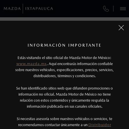
¿CÓMO COMPRAR MI MAZDA?
SERVICIOS Y MANTENIMIENTO
REGRESAR A VEHÍCULOS
VEHÍCULOS
AUTOS
SUVS
HÍBRIDOS
PICKUPS
ROA
FINANCIAMIENTO
MANTENIMIENTO MAZDA BT-50
1
MAZDA CX-70 2026
COTIZA TU MAZDA
Todas las imágenes del sitio son meramente ilustrativas.
SERVICIO EXPRESS
Los valores de rendimiento de combustible y
INFORMACIÓN IMPORTANTE
INFORMACIÓN DE COMPRA
emisiones de CO
se obtuvieron en condiciones
MAZDA2 SEDÁN
2026
2
ESPECIFICACIONES
Estás visitando el sitio oficial de Mazda Motor de México:
$301,900
6
GARANTÍA
controladas de laboratorio que pueden o no ser
DESDE
www.mazda.mx
. Aquí encontrarás información confiable
NOSOTROS
reproducibles ni obtenerse en condiciones y
sobre nuestros vehículos, especificaciones, precios, servicios,
CARBON EDITION MHEV
CITA DE SERVICIO
distribuidores, términos y condiciones.
hábitos de manejo convencional, debido a
condiciones climatológicas, combustible,
SERVICIOS
Se han identificado sitios web que difunden promociones o
condiciones topográficas y otros factores.
información no oficial. Mazda Motor de México no tiene
relación con estos contenidos y únicamente respalda la
2
información publicada en sus canales oficiales.
(55) 5261-0975
El Control Dinámico de Estabilidad (DSC) es un
sistema electrónico para ayudar al conductor a
Si necesitas asesoría sobre nuestros vehículos o servicios, te
AGENDAR CITA
recomendamos contactar únicamente a un
Distribuidor
mantener el control en condiciones adversas. No