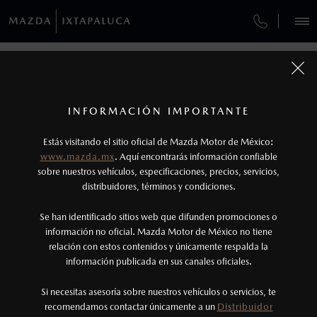
¿CÓMO COMPRAR MI MAZDA?
SERVICIOS Y MANTENIMIENTO
VEHÍCULOS
AUTOS
SUVS
HÍBRIDOS
PICKUPS
ROA
FINANCIAMIENTO
MANTENIMIENTO MAZDA BT-50
COMPÁRTENOS TUS DATOS PARA
AGENDAR UNA CITA CON UN
1
COTIZA TU MAZDA
VENDEDOR
Todas las imágenes del sitio son meramente ilustrativas.
SERVICIO EXPRESS
Los precios y especificaciones indicados en esta
INFORMACIÓN IMPORTANTE
INFORMACIÓN DE COMPRA
página son al menudeo, sugeridos por el
MAZDA2 SEDÁN
2026
Estás visitando el sitio oficial de Mazda Motor de México:
$301,900
1
TUS DATOS:
GARANTÍA
fabricante, en moneda de los Estados Unidos
DESDE
www.mazda.mx
. Aquí encontrarás información confiable
NOSOTROS
Mexicanos, incluyen: I.V.A., e I.S.A.N., y
sobre nuestros vehículos, especificaciones, precios, servicios,
CITA DE SERVICIO
distribuidores, términos y condiciones.
pueden cambiar sin previo aviso, no incluyen:
tenencias, placas, accesorios, seguro y gastos
SERVICIOS
Se han identificado sitios web que difunden promociones o
administrativos. Mazda de México, se reserva el
información no oficial. Mazda Motor de México no tiene
relación con estos contenidos y únicamente respalda la
derecho de modificar las especificaciones y los
información publicada en sus canales oficiales.
(55) 5261-0975
precios de sus productos, sin aviso previo al
consumidor.
Si necesitas asesoría sobre nuestros vehículos o servicios, te
AGENDAR CITA
recomendamos contactar únicamente a un
Distribuidor