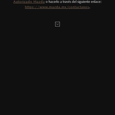
Autorizado Mazda
o hacerlo a través del siguiente enlace:
Todas las imágenes del sitio son meramente
LOCALÍZANOS
https://www.mazda.mx/contactanos
.
ilustrativas.
MAZDA2 HATCHBACK
2026
$331,900
1
DESDE
SOBRE LA CITA:
MAZDA3 SEDÁN
2026
$403,900
1
DESDE
* Campos obligatorios