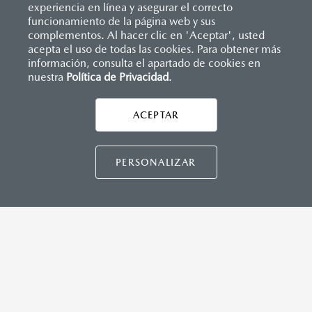
experiencia en línea y asegurar el correcto
Inicio
funcionamiento de la página web y sus
Distribuidores
Mazda Ixtapaluca
Agendar cita con vendedor
complementos. Al hacer clic en 'Aceptar', usted
acepta el uso de todas las cookies. Para obtener más
información, consulta el apartado de cookies en
nuestra
Política de Privacidad
LEGALES
.
ACEPTAR
CONTÁCTANOS
CONTÁCTANOS
PERSONALIZAR
TÉRMINOS Y CONDICIONES
POLÍTICA DE PRIVACIDAD
VISITA MAZDA.MX
©2026 MAZDA MOTOR DE MÉXICO. TODOS LOS
DERECHOS RESERVADOS.