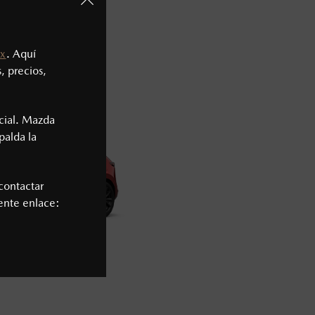
TCHBACK
2026
x
. Aquí
58,900
1
, precios,
cial. Mazda
palda la
contactar
iente enlace: