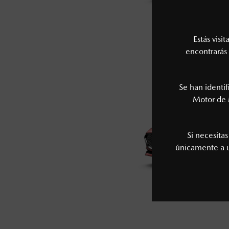
MAZDA3 
Estás visi
$4
DESDE
encontrarás 
Se han identi
Motor de 
Si necesita
únicamente a