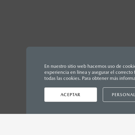
En nuestro sitio web hacemos uso de cookies
experiencia en línea y asegurar el correct
Los precios y especificaciones in
todas las cookies. Para obtener más inform
1
Unidos Mexicanos, incluyen: I.V.A
seguro y gastos administrativos. 
ACEPTAR
PERSONAL
productos, sin aviso previo al co
Inicio
Distribuidores
Mazda Irapuato
Vehículos