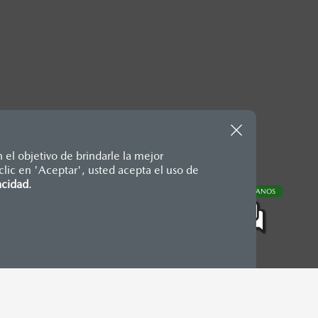
 el objetivo de brindarle la mejor
lic en 'Aceptar', usted acepta el uso de
te, en moneda de los Estados
acidad
.
CONTÁCTANOS
nencias, placas, accesorios,
aciones y los precios de sus