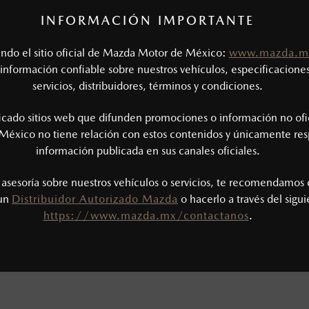
INFORMACIÓN IMPORTANTE
SEDÁN
2026
MAZDA3 HA
tando el sitio oficial de Mazda Motor de México:
www.mazda.m
03,900
$4
1
DESDE
información confiable sobre nuestros vehículos, especificaciones
servicios, distribuidores, términos y condiciones.
ficado sitios web que difunden promociones o información no ofi
México no tiene relación con estos contenidos y únicamente res
información publicada en sus canales oficiales.
s asesoría sobre nuestros vehículos o servicios, te recomendamos 
 un
Distribuidor Autorizado Mazda
o hacerlo a través del sigu
https://www.mazda.mx/contactanos
.