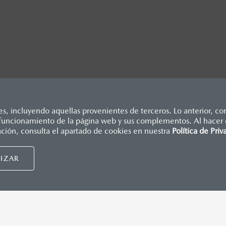
, incluyendo aquellas provenientes de terceros. Lo anterior, con
o funcionamiento de la página web y sus complementos. Al hacer c
dicados en esta página son al menudeo, sugeridos por el fabrican
ación, consulta el apartado de cookies en nuestra
Política de Priv
., e I.S.A.N., y pueden cambiar sin previo aviso, no incluyen: te
Mazda de México, se reserva el derecho de modificar las especific
IZAR
nsumidor.