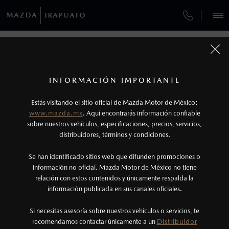
¿CÓMO COMPRAR MI MAZDA?
SERVICIOS Y MANTENIMIENTO
VEHÍCULOS
GARANTÍA
AUTOS
SUVS
HÍBRIDOS
PICKUPS
ROA
FINANCIAMIENTO
MANTENIMIENTO MAZDA BT-50
1
COTIZA TU MAZDA
Todas las imágenes del sitio son meramente ilustrativas.
GARANTÍA
Lo que ocurra primero.
INFORMACIÓN IMPORTANTE
GARANTÍAS MAZDA
INFORMACIÓN DE COMPRA
MAZDA2 SEDÁN
2026
2
Estás visitando el sitio oficial de Mazda Motor de México:
$301,900
6
COLLISION CENTER BAJÍO
Robo de lunas: Programa válido únicamente
DESDE
www.mazda.mx
. Aquí encontrarás información confiable
NOSOTROS
para vehículos vendidos dentro del territorio
sobre nuestros vehículos, especificaciones, precios, servicios,
CITA DE SERVICIO
distribuidores, términos y condiciones.
nacional.
SERVICIOS
Se han identificado sitios web que difunden promociones o
3
Lo que ocurra primero.
información no oficial. Mazda Motor de México no tiene
relación con estos contenidos y únicamente respalda la
La vigencia de la Garantía Extendida comienza
información publicada en sus canales oficiales.
(462) 490-3511
una vez que la Garantía de Fábrica del vehículo
haya vencido, es decir, después de los primeros
Si necesitas asesoría sobre nuestros vehículos o servicios, te
AGENDAR CITA
recomendamos contactar únicamente a un
Distribuidor
36 meses o los 60,000 km.