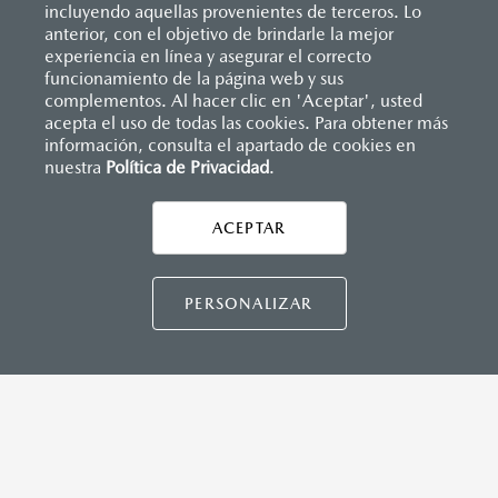
incluyendo aquellas provenientes de terceros. Lo
anterior, con el objetivo de brindarle la mejor
experiencia en línea y asegurar el correcto
Inicio
funcionamiento de la página web y sus
Distribuidores
Mazda Irapuato
Servicios
Garantía
complementos. Al hacer clic en 'Aceptar', usted
acepta el uso de todas las cookies. Para obtener más
información, consulta el apartado de cookies en
LEGALES
nuestra
Política de Privacidad
.
ACEPTAR
CONTÁCTANOS
CONTÁCTANOS
PERSONALIZAR
CONTACTO
DIRECTO AQUÍ
TÉRMINOS Y CONDICIONES
POLÍTICA DE PRIVACIDAD
VISITA MAZDA.MX
©2026 MAZDA MOTOR DE MÉXICO. TODOS LOS
DERECHOS RESERVADOS.