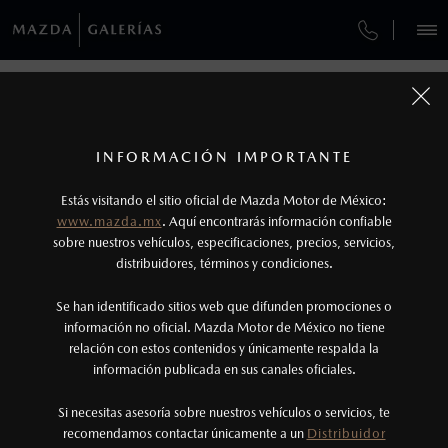
¿CÓMO COMPRAR MI MAZDA?
SERVICIOS Y MANTENIMIENTO
REGRESAR A VEHÍCULOS
VEHÍCULOS
AUTOS
SUVS
HÍBRIDOS
PICKUPS
ROA
FINANCIAMIENTO
MANTENIMIENTO MAZDA BT-50
1
MAZDA MX-5 RF 2026
COTIZA TU MAZDA
Todas las imágenes del sitio son meramente ilustrativas.
SERVICIO EXPRESS
Los valores de rendimiento de combustible y
INFORMACIÓN IMPORTANTE
INFORMACIÓN DE COMPRA
emisiones de CO
se obtuvieron en condiciones
MAZDA2 SEDÁN
2026
2
ESPECIFICACIONES
Estás visitando el sitio oficial de Mazda Motor de México:
$301,900
5
GARANTÍA
controladas de laboratorio que pueden o no ser
DESDE
www.mazda.mx
. Aquí encontrarás información confiable
NOSOTROS
reproducibles ni obtenerse en condiciones y
sobre nuestros vehículos, especificaciones, precios, servicios,
i
GRAND TOURING
distribuidores, términos y condiciones.
COLLISION CENTER GUADALAJARA
hábitos de manejo convencional, debido a
condiciones climatológicas, combustible,
SERVICIOS
Se han identificado sitios web que difunden promociones o
COLLISION CENTER GUADALAJARA NORTE
condiciones topográficas y otros factores.
información no oficial. Mazda Motor de México no tiene
relación con estos contenidos y únicamente respalda la
2
información publicada en sus canales oficiales.
CITA DE SERVICIO
(33)3040-5940
Utiliza siempre el cinturón de seguridad y
cuando viajes con niños utiliza los dispositivos de
Si necesitas asesoría sobre nuestros vehículos o servicios, te
AGENDAR CITA
recomendamos contactar únicamente a un
Distribuidor
anclaje que se encuentran disponibles en el