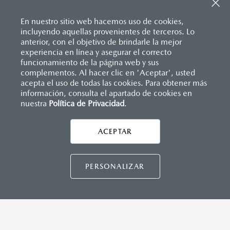
Sistema de frenado (freno de servicio y de
Apple Carplay
™ y Android Auto
™ inalámbrico
estacionamiento)
Control central de mando (HMI)
Sistema desempañante
En nuestro sitio web hacemos uso de cookies,
Controles de audio montados al volante
Sistema limpia y lava parabrisas
incluyendo aquellas provenientes de terceros. Lo
Entrada USB Tipo C
Sistema recordatorio de uso de cinturón de seguridad
anterior, con el objetivo de brindarle la mejor
Pantalla a color de 8.8"
(SBR)
experiencia en línea y asegurar el correcto
®
Sistema de audio Bose
AM/FM con 9 bocinas
Sistemas de asientos
Inicio
funcionamiento de la página web y sus
Distribuidores
Mazda Galerías
Vehículos
Mazda MX-5 RF
Velocímetro
complementos. Al hacer clic en 'Aceptar', usted
Vidrio laminado, vidrio templado, vidrio plastificado
acepta el uso de todas las cookies. Para obtener más
información, consulta el apartado de cookies en
INSTRUMENTOS
nuestra
Política de Privacidad
LEGALES
.
Botón modo sport
Computadora de viaje
ACEPTAR
Control de velocidad crucero (Cruise control)
CONTÁCTANOS
Paletas de cambios (Paddle shifts)
CONTÁCTANOS
PERSONALIZAR
CONTACTO
DIRECTO AQUÍ
DIMENSIONES INTERIORES (MM)
Espacio para cabeza: 936
TÉRMINOS Y CONDICIONES
Espacio para caderas: 1,320
POLÍTICA DE PRIVACIDAD
Espacio para hombros: 1,325