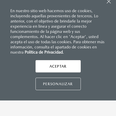
Sistema de frenado (freno de servicio y de
Apple Carplay
™ y Android Auto
™ inalámbrico
estacionamiento)
Control central de mando (HMI)
Sistema desempañante
En nuestro sitio web hacemos uso de cookies,
Controles de audio montados al volante
Sistema limpia y lava parabrisas
incluyendo aquellas provenientes de terceros. Lo
Entrada USB Tipo C
Sistema recordatorio de uso de cinturón de seguridad
anterior, con el objetivo de brindarle la mejor
Pantalla a color de 8.8"
(SBR)
experiencia en línea y asegurar el correcto
®
Sistema de audio Bose
AM/FM con 9 bocinas
Sistemas de asientos
Inicio
funcionamiento de la página web y sus
Distribuidores
Mazda Aguascalientes
Vehículos
Mazda MX-5 RF
Velocímetro
complementos. Al hacer clic en 'Aceptar', usted
Vidrio laminado, vidrio templado, vidrio plastificado
acepta el uso de todas las cookies. Para obtener más
información, consulta el apartado de cookies en
INSTRUMENTOS
nuestra
Política de Privacidad
LEGALES
.
Botón modo sport
Computadora de viaje
ACEPTAR
Control de velocidad crucero (Cruise control)
CONTÁCTANOS
Paletas de cambios (Paddle shifts)
CONTÁCTANOS
PERSONALIZAR
DIMENSIONES INTERIORES (MM)
Espacio para cabeza: 936
TÉRMINOS Y CONDICIONES
Espacio para caderas: 1,320
POLÍTICA DE PRIVACIDAD
Espacio para hombros: 1,325