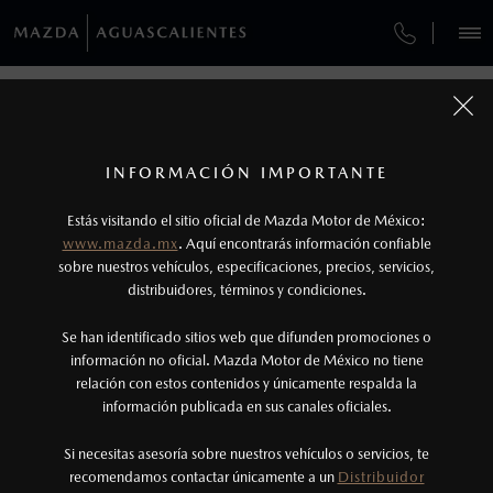
¿CÓMO COMPRAR MI MAZDA?
SERVICIOS Y MANTENIMIENTO
REGRESAR A VEHÍCULOS
VEHÍCULOS
AUTOS
SUVS
HÍBRIDOS
PICKUPS
ROA
FINANCIAMIENTO
MANTENIMIENTO MAZDA BT-50
1
MAZDA MX-5 RF 2026
COTIZA TU MAZDA
Todas las imágenes del sitio son meramente ilustrativas.
SERVICIO EXPRESS
Los valores de rendimiento de combustible y
INFORMACIÓN IMPORTANTE
INFORMACIÓN DE COMPRA
emisiones de CO
se obtuvieron en condiciones
MAZDA2 SEDÁN
2026
2
ESPECIFICACIONES
Estás visitando el sitio oficial de Mazda Motor de México:
$301,900
5
GARANTÍA
controladas de laboratorio que pueden o no ser
DESDE
www.mazda.mx
. Aquí encontrarás información confiable
NOSOTROS
reproducibles ni obtenerse en condiciones y
sobre nuestros vehículos, especificaciones, precios, servicios,
i
GRAND TOURING
CITA DE SERVICIO
distribuidores, términos y condiciones.
hábitos de manejo convencional, debido a
condiciones climatológicas, combustible,
SERVICIOS
Se han identificado sitios web que difunden promociones o
condiciones topográficas y otros factores.
información no oficial. Mazda Motor de México no tiene
relación con estos contenidos y únicamente respalda la
2
información publicada en sus canales oficiales.
(449)139-3800
Utiliza siempre el cinturón de seguridad y
cuando viajes con niños utiliza los dispositivos de
Si necesitas asesoría sobre nuestros vehículos o servicios, te
AGENDAR CITA
recomendamos contactar únicamente a un
Distribuidor
anclaje que se encuentran disponibles en el