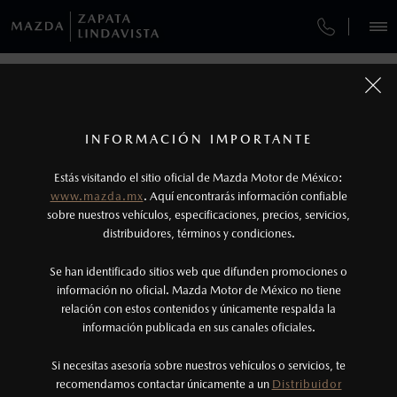
¿CÓMO COMPRAR MI MAZDA?
SERVICIOS Y MANTENIMIENTO
VEHÍCULOS
AUTOS
SUVS
HÍBRIDOS
PICKUPS
ROA
FINANCIAMIENTO
MANTENIMIENTO MAZDA BT-50
MÁS INFORMACIÓN: ACCESORIOS
1
COTIZA TU MAZDA
Todas las imágenes del sitio son meramente ilustrativas.
SERVICIO EXPRESS
Los precios y especificaciones indicados en esta
TUS DATOS:
INFORMACIÓN IMPORTANTE
INFORMACIÓN DE COMPRA
página son al menudeo, sugeridos por el
MAZDA2 SEDÁN
2026
Estás visitando el sitio oficial de Mazda Motor de México:
$301,900
1
GARANTÍA
fabricante, en moneda de los Estados Unidos
DESDE
www.mazda.mx
. Aquí encontrarás información confiable
NOSOTROS
Mexicanos, incluyen: I.V.A., e I.S.A.N., y
sobre nuestros vehículos, especificaciones, precios, servicios,
distribuidores, términos y condiciones.
COLLISION CENTER ZAPATA
pueden cambiar sin previo aviso, no incluyen:
tenencias, placas, accesorios, seguro y gastos
SERVICIOS
Se han identificado sitios web que difunden promociones o
CITA DE SERVICIO
administrativos. Mazda de México, se reserva el
información no oficial. Mazda Motor de México no tiene
relación con estos contenidos y únicamente respalda la
derecho de modificar las especificaciones y los
información publicada en sus canales oficiales.
NOTICIAS
precios de sus productos, sin aviso previo al
consumidor.
Si necesitas asesoría sobre nuestros vehículos o servicios, te
recomendamos contactar únicamente a un
Distribuidor
(55)5078-1900