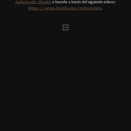
Autorizado Mazda
o hacerlo a través del siguiente enlace:
Todas las imágenes del sitio son meramente
https://www.mazda.mx/contactanos
.
ilustrativas.
AGENDAR CITA
MAZDA2 HATCHBACK
2026
MENSAJE:
$331,900
1
DESDE
LOCALÍZANOS
* Campos obligatorios
He leído y aceptado la
Política de Privacidad
.*
MAZDA3 SEDÁN
2026
$403,900
1
DESDE