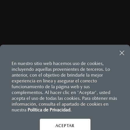
ENVIAR
Este sitio está protegido por reCAPTCHA y aplican las
Políticas
de privacidad
y
Términos del servicio
de Google.
En nuestro sitio web hacemos uso de cookies,
incluyendo aquellas provenientes de terceros. Lo
MAZDA3 HATCHBACK
2026
anterior, con el objetivo de brindarle la mejor
experiencia en línea y asegurar el correcto
$458,900
1
DESDE
Inicio
funcionamiento de la página web y sus
Distribuidores
Mazda Zapata Lindavista
Accesorios contáctanos
complementos. Al hacer clic en 'Aceptar', usted
acepta el uso de todas las cookies. Para obtener más
información, consulta el apartado de cookies en
nuestra
Política de Privacidad
LEGALES
.
ACEPTAR