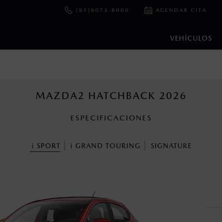
(81)8073-8000
AGENDAR CITA
VEHÍCULOS
e y emisiones de CO
se obtuvieron en condiciones controladas d
2
ejo convencional, debido a condiciones climatológicas, combusti
MAZDA2 HATCHBACK 2026
ESPECIFICACIONES
ooth Sig, Inc. Todos los derechos reservados. Este sistema funcio
patibilidad de equipos.
i
SPORT
i
GRAND TOURING
SIGNATURE
cuando viajes con niños utiliza los dispositivos de anclaje que se 
s un sistema electrónico para ayudar al conductor a mantener el 
omo la velocidad, las condiciones de carretera y el tipo de man