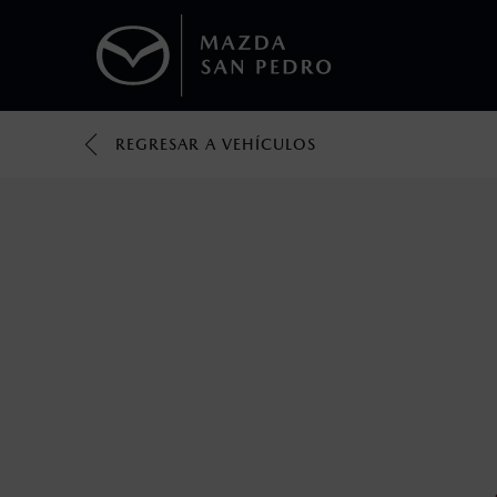
REGRESAR A VEHÍCULOS
1
Todas las imágenes del sitio son meramente ilustrativas.
Los valores de rendimiento de combustibl
obtenerse en condiciones y hábitos de man
2
®
Bluetooth
es una marca registrada de Bluet
mazda.mx para más información sobre com
3
Utiliza siempre el cinturón de seguridad y 
silla.
4
El Control Dinámico de Estabilidad (DSC) e
prácticas de conducción segura. Factores c