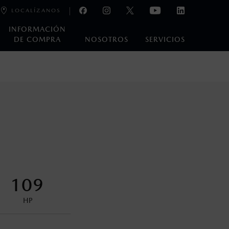
LOCALÍZANOS
INFORMACIÓN
DE COMPRA
NOSOTROS
SERVICIOS
e laboratorio que pueden o no ser reproducibles ni
ble, condiciones topográficas y otros factores.
na con ciertos dispositivos electrónicos. Consulta en
encuentran disponibles en el asiento trasero para asegurar la
109
HP
control en condiciones adversas. No es un sustituto de las
ejo del conductor pueden afectar la efectividad del DSC. Por