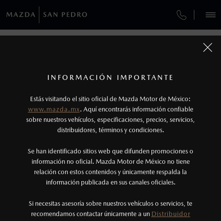
¿CÓMO COMPRAR MI MAZDA?
SERVICIOS Y MANTENIMIENTO
VEHÍCULOS
¿CÓMO COMPRAR MI MAZDA?
AUTOS
SUVS
HÍBRIDOS
PICKUPS
ROA
FINANCIAMIENTO
MANTENIMIENTO MAZDA BT-50
1
COTIZA TU MAZDA
PASOS DE COMPRA
Todas las imágenes del sitio son meramente ilustrativas.
SERVICIO EXPRESS
Los precios y especificaciones indicados en esta
INFORMACIÓN IMPORTANTE
INFORMACIÓN DE COMPRA
página son al menudeo, sugeridos por el
MAZDA2 SEDÁN
2026
Estás visitando el sitio oficial de Mazda Motor de México:
$301,900
1
GARANTÍA
fabricante, en moneda de los Estados Unidos
DESDE
www.mazda.mx
. Aquí encontrarás información confiable
NOSOTROS
Mexicanos, incluyen: I.V.A., e I.S.A.N., y
sobre nuestros vehículos, especificaciones, precios, servicios,
distribuidores, términos y condiciones.
COLLISION CENTER LAS TORRES
pueden cambiar sin previo aviso, no incluyen:
tenencias, placas, accesorios, seguro y gastos
SERVICIOS
Se han identificado sitios web que difunden promociones o
CITA DE SERVICIO
administrativos. Mazda de México, se reserva el
información no oficial. Mazda Motor de México no tiene
relación con estos contenidos y únicamente respalda la
derecho de modificar las especificaciones y los
información publicada en sus canales oficiales.
(81)8073-8000
precios de sus productos, sin aviso previo al
consumidor.
Si necesitas asesoría sobre nuestros vehículos o servicios, te
AGENDAR CITA
recomendamos contactar únicamente a un
Distribuidor