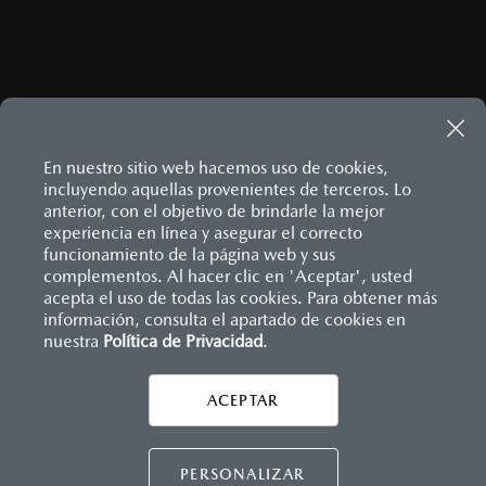
En nuestro sitio web hacemos uso de cookies,
incluyendo aquellas provenientes de terceros. Lo
anterior, con el objetivo de brindarle la mejor
experiencia en línea y asegurar el correcto
Inicio
funcionamiento de la página web y sus
Distribuidores
Mazda San Pedro
Información de compra
¿Cómo comprar mi Mazda?
complementos. Al hacer clic en 'Aceptar', usted
acepta el uso de todas las cookies. Para obtener más
información, consulta el apartado de cookies en
nuestra
Política de Privacidad
LEGALES
.
ACEPTAR
CONTÁCTANOS
CONTÁCTANOS
PERSONALIZAR