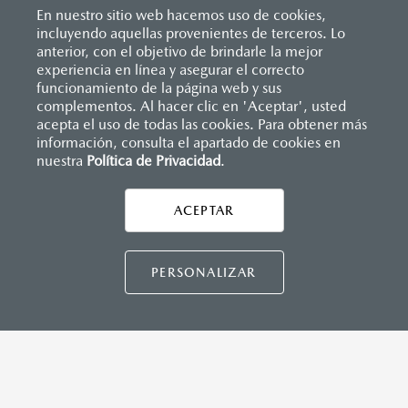
En nuestro sitio web hacemos uso de cookies,
incluyendo aquellas provenientes de terceros. Lo
anterior, con el objetivo de brindarle la mejor
experiencia en línea y asegurar el correcto
Inicio
funcionamiento de la página web y sus
Distribuidores
Mazda Tampico
Solicitar una cotización
complementos. Al hacer clic en 'Aceptar', usted
acepta el uso de todas las cookies. Para obtener más
información, consulta el apartado de cookies en
nuestra
Política de Privacidad
LEGALES
.
ACEPTAR
CONTÁCTANOS
CONTÁCTANOS
PERSONALIZAR
TÉRMINOS Y CONDICIONES
POLÍTICA DE PRIVACIDAD
VISITA MAZDA.MX