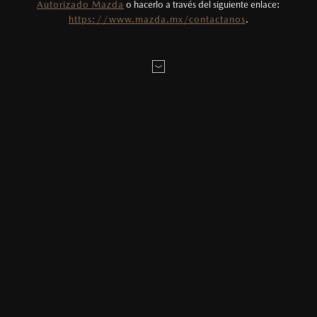
Autorizado Mazda
o hacerlo a través del siguiente enlace:
LOCALÍZANOS
https://www.mazda.mx/contactanos
.
MAZDA2 HATCHBACK
2026
$331,900
1
DESDE
ESTOY INTERESADO EN:
Elige tu enganche estimado
20
%
MAZDA3 SEDÁN
2026
Elige el plazo en meses deseado
$403,900
1
DESDE
24
Meses