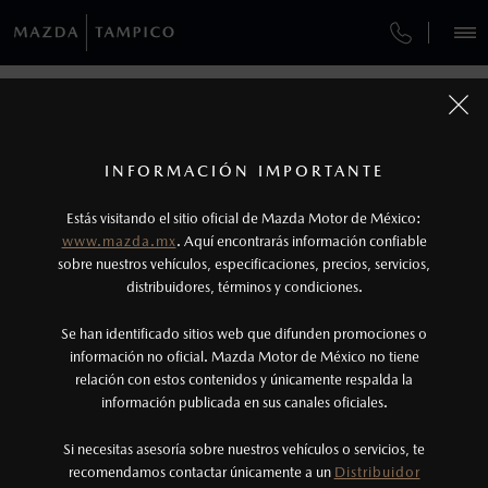
¿CÓMO COMPRAR MI MAZDA?
SERVICIOS Y MANTENIMIENTO
VEHÍCULOS
AUTOS
SUVS
HÍBRIDOS
PICKUPS
ROA
FINANCIAMIENTO
MANTENIMIENTO MAZDA BT-50
COMPÁRTENOS TUS DATOS PARA
SOLICITAR LA COTIZACIÓN DE TU
1
COTIZA TU MAZDA
MAZDA
SERVICIO EXPRESS
Los precios y especificaciones indicados en esta
INFORMACIÓN IMPORTANTE
INFORMACIÓN DE COMPRA
página son al menudeo, sugeridos por el
MAZDA2 SEDÁN
2026
Estás visitando el sitio oficial de Mazda Motor de México:
$301,900
1
TUS DATOS:
GARANTÍA
fabricante, en moneda de los Estados Unidos
DESDE
www.mazda.mx
. Aquí encontrarás información confiable
NOSOTROS
Mexicanos, incluyen: I.V.A., e I.S.A.N., y
sobre nuestros vehículos, especificaciones, precios, servicios,
CITA DE SERVICIO
distribuidores, términos y condiciones.
pueden cambiar sin previo aviso, no incluyen:
tenencias, placas, accesorios, seguro y gastos
SERVICIOS
Se han identificado sitios web que difunden promociones o
administrativos. Mazda de México, se reserva el
información no oficial. Mazda Motor de México no tiene
relación con estos contenidos y únicamente respalda la
derecho de modificar las especificaciones y los
información publicada en sus canales oficiales.
(833)115-0100
precios de sus productos, sin aviso previo al
consumidor.
Si necesitas asesoría sobre nuestros vehículos o servicios, te
AGENDAR CITAX
recomendamos contactar únicamente a un
Distribuidor