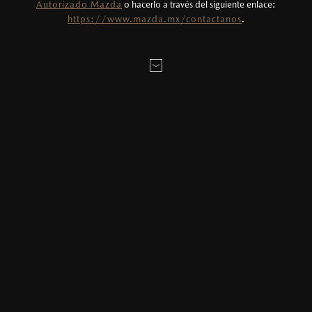
Autorizado Mazda
o hacerlo a través del siguiente enlace:
Todas las imágenes del sitio son meramente
LOCALÍZANOS
https://www.mazda.mx/contactanos
.
ilustrativas.
MAZDA2 HATCHBACK
2026
$331,900
1
DESDE
DATOS DE LA PRUEBA:
MAZDA3 SEDÁN
2026
$403,900
1
DESDE