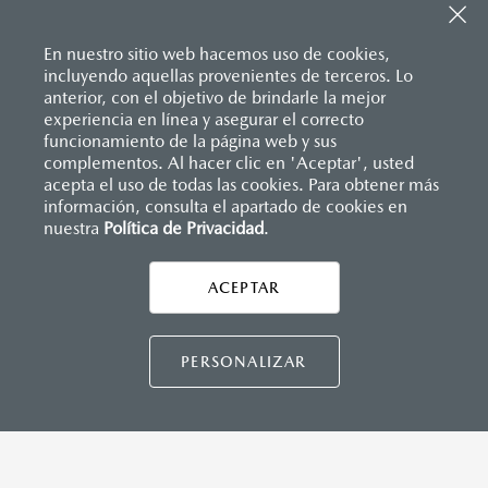
En nuestro sitio web hacemos uso de cookies,
incluyendo aquellas provenientes de terceros. Lo
anterior, con el objetivo de brindarle la mejor
experiencia en línea y asegurar el correcto
Inicio
funcionamiento de la página web y sus
Distribuidores
Mazda Tampico
Agendar prueba de manejo
complementos. Al hacer clic en 'Aceptar', usted
acepta el uso de todas las cookies. Para obtener más
información, consulta el apartado de cookies en
nuestra
Política de Privacidad
LEGALES
.
ACEPTAR
CONTÁCTANOS
CONTÁCTANOS
PERSONALIZAR
TÉRMINOS Y CONDICIONES
POLÍTICA DE PRIVACIDAD