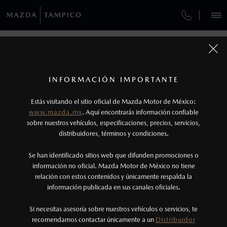
¿CÓMO COMPRAR MI MAZDA?
SERVICIOS Y MANTENIMIENTO
VEHÍCULOS
AUTOS
SUVS
HÍBRIDOS
PICKUPS
ROA
FINANCIAMIENTO
MANTENIMIENTO MAZDA BT-50
COMPÁRTENOS TUS DATOS PARA
AGENDAR UNA PRUEBA DE MANEJO
1
COTIZA TU MAZDA
Todas las imágenes del sitio son meramente ilustrativas.
SERVICIO EXPRESS
Los precios y especificaciones indicados en esta
INFORMACIÓN IMPORTANTE
INFORMACIÓN DE COMPRA
página son al menudeo, sugeridos por el
TUS DATOS:
MAZDA2 SEDÁN
2026
Estás visitando el sitio oficial de Mazda Motor de México:
$301,900
1
GARANTÍA
fabricante, en moneda de los Estados Unidos
DESDE
www.mazda.mx
. Aquí encontrarás información confiable
NOSOTROS
Mexicanos, incluyen: I.V.A., e I.S.A.N., y
sobre nuestros vehículos, especificaciones, precios, servicios,
CITA DE SERVICIO
distribuidores, términos y condiciones.
pueden cambiar sin previo aviso, no incluyen:
tenencias, placas, accesorios, seguro y gastos
SERVICIOS
Se han identificado sitios web que difunden promociones o
administrativos. Mazda de México, se reserva el
información no oficial. Mazda Motor de México no tiene
relación con estos contenidos y únicamente respalda la
derecho de modificar las especificaciones y los
información publicada en sus canales oficiales.
(833)115-0100
precios de sus productos, sin aviso previo al
consumidor.
Si necesitas asesoría sobre nuestros vehículos o servicios, te
AGENDAR CITAX
recomendamos contactar únicamente a un
Distribuidor