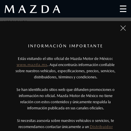
VERSIONES
SELECCIONA UNA O MÁS VERSIONES DE
1
MAZDA3 SEDÁN Y CONOCE SUS
Todas las imágenes del sitio son meramente ilustrativas.
Los precios y especificaciones indicados en esta
INFORMACIÓN IMPORTANTE
CARACTERÍSTICAS
página son al menudeo, sugeridos por el
Estás visitando el sitio oficial de Mazda Motor de México:
fabricante, en moneda de los Estados Unidos
www.mazda.mx
. Aquí encontrarás información confiable
Mexicanos, incluyen: I.V.A., e I.S.A.N., y
sobre nuestros vehículos, especificaciones, precios, servicios,
Compara hasta 4 versiones en tu computadora y 2
distribuidores, términos y condiciones.
pueden cambiar sin previo aviso, no incluyen:
versiones desde tu smartphone.
tenencias, placas, accesorios, seguro y gastos
Se han identificado sitios web que difunden promociones o
administrativos. Mazda de México, se reserva el
información no oficial. Mazda Motor de México no tiene
relación con estos contenidos y únicamente respalda la
MAZDA3 SEDÁN
derecho de modificar las especificaciones y los
información publicada en sus canales oficiales.
i
precios de sus productos, sin aviso previo al
1
DESDE
$
403,900
consumidor.
Si necesitas asesoría sobre nuestros vehículos o servicios, te
recomendamos contactar únicamente a un
Distribuidor