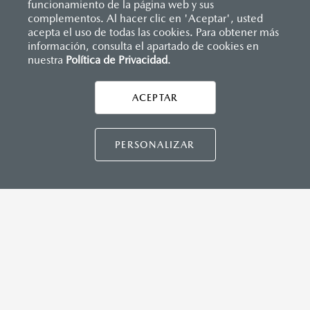
funcionamiento de la página web y sus
manual del propietario para obtener detalles
complementos. Al hacer clic en 'Aceptar', usted
adicionales importantes del sistema, limitaciones
acepta el uso de todas las cookies. Para obtener más
información, consulta el apartado de cookies en
y advertencias.
nuestra
Política de Privacidad
.
AYUDA Y SOPORTE
Asistencia vial
Todas las imágenes del sitio son meramente
ACEPTAR
CONTÁCTANOS
Manuales del propietario
ilustrativas.
Preguntas frecuentes
PERSONALIZAR
Mapa de sitio
DISTRIBUIDORES MAZDA
NUESTRAS POLÍTICAS