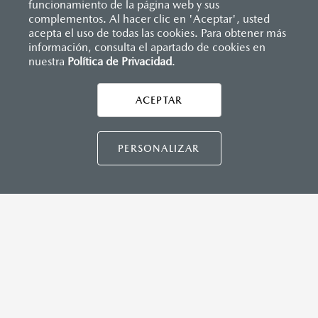
funcionamiento de la página web y sus
manual del propietario para obtener detalles
complementos. Al hacer clic en 'Aceptar', usted
adicionales importantes del sistema, limitaciones
acepta el uso de todas las cookies. Para obtener más
información, consulta el apartado de cookies en
y advertencias.
nuestra
Política de Privacidad
.
AYUDA Y SOPORTE
Asistencia vial
Todas las imágenes del sitio son meramente
ACEPTAR
CONTÁCTANOS
Manuales del propietario
ilustrativas.
Preguntas frecuentes
PERSONALIZAR
Mapa de sitio
DISTRIBUIDORES MAZDA
NUESTRAS POLÍTICAS