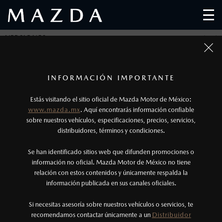
VERSIONES
SELECCIONA UNA O MÁS VERSIONES DE
1
MAZDA3 SEDÁN Y CONOCE SUS
Todas las imágenes del sitio son meramente ilustrativas.
Los precios y especificaciones indicados en esta
INFORMACIÓN IMPORTANTE
CARACTERÍSTICAS
página son al menudeo, sugeridos por el
Estás visitando el sitio oficial de Mazda Motor de México:
fabricante, en moneda de los Estados Unidos
www.mazda.mx
. Aquí encontrarás información confiable
Mexicanos, incluyen: I.V.A., e I.S.A.N., y
sobre nuestros vehículos, especificaciones, precios, servicios,
Compara hasta 4 versiones en tu computadora y 2
distribuidores, términos y condiciones.
pueden cambiar sin previo aviso, no incluyen:
versiones desde tu smartphone.
tenencias, placas, accesorios, seguro y gastos
Se han identificado sitios web que difunden promociones o
administrativos. Mazda de México, se reserva el
información no oficial. Mazda Motor de México no tiene
relación con estos contenidos y únicamente respalda la
MAZDA3 SEDÁN
derecho de modificar las especificaciones y los
información publicada en sus canales oficiales.
i
precios de sus productos, sin aviso previo al
1
DESDE
$
403,900
consumidor.
Si necesitas asesoría sobre nuestros vehículos o servicios, te
recomendamos contactar únicamente a un
Distribuidor