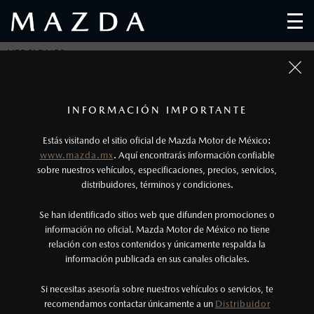
VERSIONES
SELECCIONA UNA O MÁS VERSIONES DE
1
MAZDA3 SEDÁN Y CONOCE SUS
Todas las imágenes del sitio son meramente ilustrativas.
Los precios y especificaciones indicados en esta
INFORMACIÓN IMPORTANTE
CARACTERÍSTICAS
página son al menudeo, sugeridos por el
Estás visitando el sitio oficial de Mazda Motor de México:
fabricante, en moneda de los Estados Unidos
www.mazda.mx
. Aquí encontrarás información confiable
Mexicanos, incluyen: I.V.A., e I.S.A.N., y
sobre nuestros vehículos, especificaciones, precios, servicios,
Compara hasta 4 versiones en tu computadora y 2
distribuidores, términos y condiciones.
pueden cambiar sin previo aviso, no incluyen:
versiones desde tu smartphone.
tenencias, placas, accesorios, seguro y gastos
Se han identificado sitios web que difunden promociones o
administrativos. Mazda de México, se reserva el
información no oficial. Mazda Motor de México no tiene
relación con estos contenidos y únicamente respalda la
MAZDA3 SEDÁN
derecho de modificar las especificaciones y los
información publicada en sus canales oficiales.
i
precios de sus productos, sin aviso previo al
1
DESDE
$
403,900
consumidor.
Si necesitas asesoría sobre nuestros vehículos o servicios, te
recomendamos contactar únicamente a un
Distribuidor