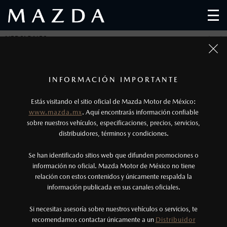
VERSIONES
SELECCIONA UNA O MÁS VERSIONES DE MAZDA
1
CX-90 Y CONOCE SUS CARACTERÍSTICAS
Todas las imágenes del sitio son meramente ilustrativas.
Los precios y especificaciones indicados en esta
INFORMACIÓN IMPORTANTE
página son al menudeo, sugeridos por el
Estás visitando el sitio oficial de Mazda Motor de México:
fabricante, en moneda de los Estados Unidos
www.mazda.mx
. Aquí encontrarás información confiable
Seleccionar todos
Mexicanos, incluyen: I.V.A., e I.S.A.N., y
sobre nuestros vehículos, especificaciones, precios, servicios,
distribuidores, términos y condiciones.
pueden cambiar sin previo aviso, no incluyen:
tenencias, placas, accesorios, seguro y gastos
Se han identificado sitios web que difunden promociones o
MAZDA CX-90
administrativos. Mazda de México, se reserva el
información no oficial. Mazda Motor de México no tiene
Signature MHEV
relación con estos contenidos y únicamente respalda la
derecho de modificar las especificaciones y los
1
$
DESDE
1,011,900
información publicada en sus canales oficiales.
precios de sus productos, sin aviso previo al
consumidor.
Si necesitas asesoría sobre nuestros vehículos o servicios, te
recomendamos contactar únicamente a un
Distribuidor