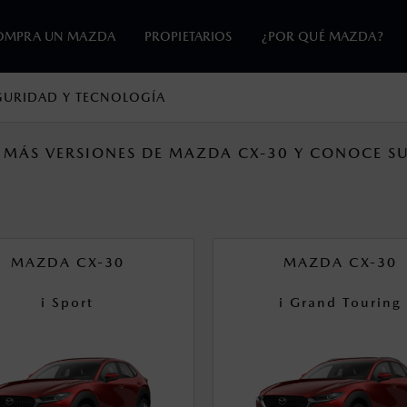
OMPRA UN MAZDA
PROPIETARIOS
¿POR QUÉ MAZDA?
GURIDAD Y TECNOLOGÍA
en esta página son al menudeo, sugeridos por el fabricante, en m
 MÁS VERSIONES DE MAZDA CX-30 Y CONOCE SU
o, no incluyen: tenencias, placas, accesorios, seguro y gastos ad
s de sus productos, sin aviso previo al consumidor.
e y emisiones de CO
se obtuvieron en condiciones controladas d
2
MAZDA CX-30
MAZDA CX-30
ejo convencional, debido a condiciones climatológicas, combusti
i Sport
i Grand Touring
s un sistema electrónico para ayudar al conductor a mantener el 
omo la velocidad, las condiciones de carretera y el tipo de man
ara más detalles.