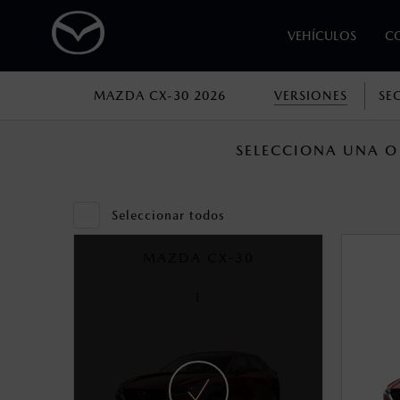
VEHÍCULOS
C
MAZDA CX-30 2026
VERSIONES
SE
1
Todas las imágenes del sitio son meramente ilustrativas.
Los precios y especificaciones indicados 
SELECCIONA UNA O
I.S.A.N., y pueden cambiar sin previo avis
modificar las especificaciones y los precio
Seleccionar todos
2
Los valores de rendimiento de combustibl
MAZDA CX-30
obtenerse en condiciones y hábitos de man
3
i
El Control Dinámico de Estabilidad (DSC) e
prácticas de conducción segura. Factores c
favor, consulta el manual del propietario p