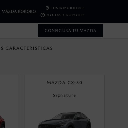
DISTRIBUIDORES
MAZDA KOKORO
AYUDA Y SOPORTE
CONFIGURA TU MAZDA
oneda de los Estados Unidos Mexicanos, incluyen: I.V.A., e
S CARACTERÍSTICAS
ministrativos. Mazda de México, se reserva el derecho de
e laboratorio que pueden o no ser reproducibles ni
MAZDA CX-30
ble, condiciones topográficas y otros factores.
Signature
control en condiciones adversas. No es un sustituto de las
ejo del conductor pueden afectar la efectividad del DSC. Por