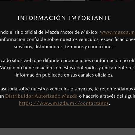
cuando viajes con niños utiliza los dispositivos de anclaje que se 
INFORMACIÓN IMPORTANTE
1
1
DESDE
$
481,900
DESDE
$
525,900
ibilidad de la parte trasera del vehículo.
tando el sitio oficial de Mazda Motor de México:
www.mazda.m
información confiable sobre nuestros vehículos, especificaciones
servicios, distribuidores, términos y condiciones.
 y tomar en cuenta el tráfico a tu alrededor.
ficado sitios web que difunden promociones o información no ofi
 funcionar, tales como la forma del vehículo que se encuentra al
VER
México no tiene relación con estos contenidos y únicamente res
 tiempo (lluvia, nieve, niebla, etc.) y otras condiciones del camin
información publicada en sus canales oficiales.
colisiones frontales a baja velocidad. Sin embargo, el sistema ti
s asesoría sobre nuestros vehículos o servicios, te recomendamos 
venir todos los accidentes. Estos sistemas no son un reemplazo
 un
Distribuidor Autorizado Mazda
o hacerlo a través del sigu
 están disponibles en todos los modelos o en todos los mercados
https://www.mazda.mx/contactanos
.
dad. Consulte el manual del propietario para obtener detalles adic